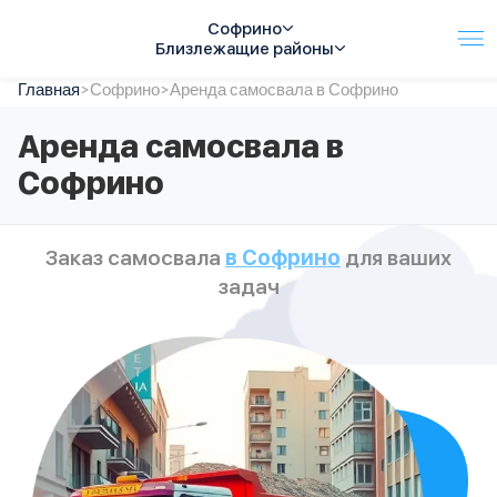
Софрино
Близлежащие районы
Главная
Услуги
>
Софрино
>
Аренда самосвала в Софрино
Автопарк
Аренда самосвала в
Тарифы
Софрино
Акции
О компании
Отзывы
Заказ самосвала
в Софрино
для ваших
Контакты
задач
Спецтехника
Цены
FAQ