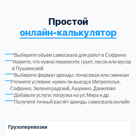
Луховицкий
2
Телефон*
НАО
1
Простой
Луховицы
1
онлайн-калькулятор
САО
17
E-mail
Люберецкий
10
СВАО
19
Выберите объём самосвала для работ в Софрино
Митино
1
Укажите, что нужно перевезти: грунт, песок или мусор
в Пушкинский
СЗАО
8
Выберите формат аренды: почасовая или сменная
Можайский
3
Я подтверждаю ознакомление и даю
Согласие
на обработку
Уточните условия: нужен ли выезд в Митрополье,
моих персональных данных в порядке и на условиях, указанных
ЦАО
11
Софрино, Зеленоградский, Ашукино, Данилово
в
Политике обработки персональных данных
Москва
3
Добавьте услуги: погрузка на ул. Мира и др.
Alternative:
Получите точный расчёт аренды самосвала онлайн
ЮАО
17
Мытищинский
3
ЮВАО
13
Грузоперевозки
Наро-Фоминский
9