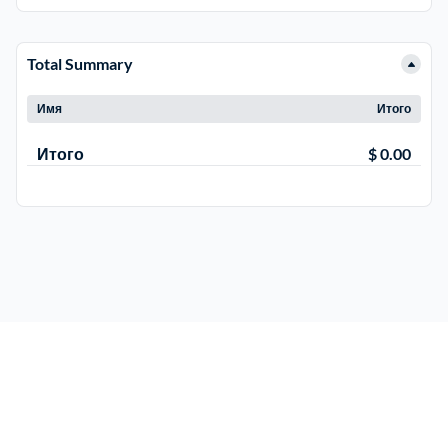
ЮЗАО
14
Новомосковский АО
18
Total Summary
Одинцовский
17
Имя
Итого
Орехово-Зуевский
7
Итого
$ 0.00
Павлово-Посадский
3
Подольский
3
Пушкинский
12
Раменский
15
Реутов
1