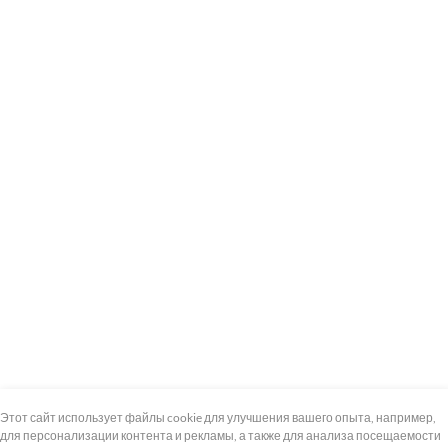
+7 (495) 739-8-12
Круглосуточно
Этот сайт использует файлы cookie для улучшения вашего опыта, например,
для персонализации контента и рекламы, а также для анализа посещаемости
8 (800) 100-33-300