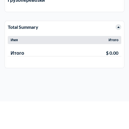
Рузский
4
Сергиево-Посадский
Total Summary
9
Имя
Итого
Серебрянно-Прудский
1
Итого
$ 0.00
Серебрянно-прудский
1
Серпуховский
6
Солнечногорский
6
Ступинский
5
Талдомский
6