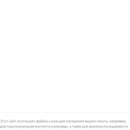
+7 (495) 739-8-12
Круглосуточно
Этот сайт использует файлы cookie для улучшения вашего опыта, например,
для персонализации контента и рекламы, а также для анализа посещаемости
8 (800) 100-33-300