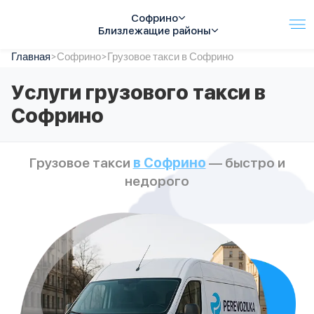
Софрино
Близлежащие районы
Главная
Услуги
>
Софрино
>
Грузовое такси в Софрино
Автопарк
Услуги грузового такси в
Тарифы
Софрино
Акции
О компании
Отзывы
Грузовое такси
в Софрино
— быстро и
Контакты
недорого
Спецтехника
Цены
FAQ