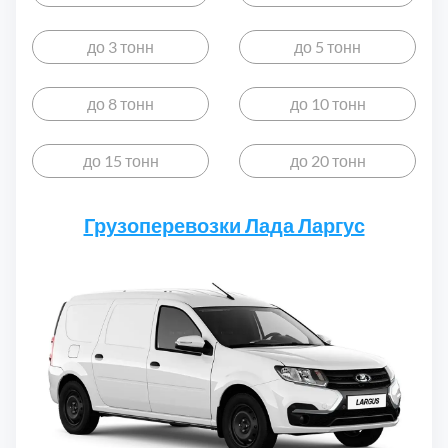
Дмитровский
7
до 3 тонн
до 5 тонн
Долгопрудный
2
до 8 тонн
до 10 тонн
Домодедовский
7
до 15 тонн
до 20 тонн
Дубна
1
Грузоперевозки Лада Ларгус
Егорьевский
3
Зеленоградский
1
Истринский
11
Каширский
2