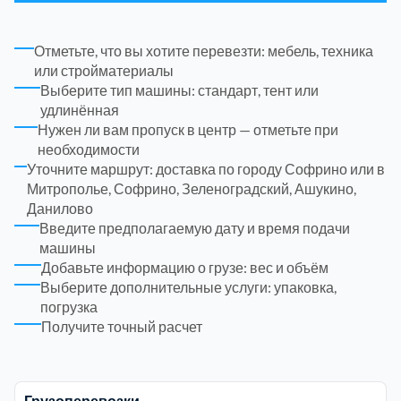
ЮЗАО
14
Новомосковский АО
18
Отметьте, что вы хотите перевезти: мебель, техника
или стройматериалы
Одинцовский
17
Выберите тип машины: стандарт, тент или
удлинённая
Орехово-Зуевский
7
Нужен ли вам пропуск в центр — отметьте при
необходимости
Уточните маршрут: доставка по городу Софрино или в
Павлово-Посадский
3
Митрополье, Софрино, Зеленоградский, Ашукино,
Данилово
Введите предполагаемую дату и время подачи
Подольский
3
машины
Добавьте информацию о грузе: вес и объём
Пушкинский
12
Выберите дополнительные услуги: упаковка,
погрузка
Получите точный расчет
Раменский
15
Реутов
1
Грузоперевозки