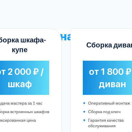
ьные
цены на услуги
в 
борка шкафа-
Сборка дива
купе
т 2 000 ₽ /
от 1 800 ₽
шкаф
диван
дача мастера за 1 час
Оперативный монтаж
орка встроенных шкафов
Сборка под ключ
ксированная цена
Гарантия качества
Выберите город:
обслуживания