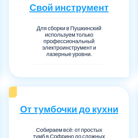
Серпуховский
Сол
1
6
Свой инструмент
Талдомский
Тро
5
6
Для сборки в Пушкинский
используем только
Черноголовка
Чех
6
1
профессиональный
электроинструмент и
Шаховской
Щел
лазерные уровни.
7
1
Электросталь
рай
1
1
1
От тумбочки до кухни
Собираем всё: от простых
тумб в Софрино до сложных