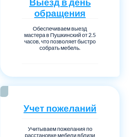
Выезд в день
нечногорский
6
обращения
ицкий административный округ
15
Обеспечиваем выезд
мастера в Пушкинский от 2.5
овский
5
часов, что позволяет быстро
собрать мебель.
ковский
6
он Косино
1
Учет пожеланий
Учитываем пожелания по
расстановке мебели вблизи