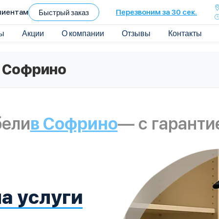
лиентам
Быстрый заказ
Перезвоним за 30 сек.
ы
Акции
О компании
Отзывы
Контакты
в Софрино
бели
в Софрино
— с гаранти
а услуги