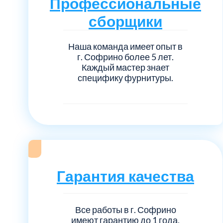
Профессиональные
Серебрянно-прудский
сборщики
Ступинский
Наша команда имеет опыт в
г. Софрино более 5 лет.
Химки
Каждый мастер знает
специфику фурнитуры.
Шатурский
Щербинка
район Некрасовка
Гарантия качества
Все работы в г. Софрино
имеют гарантию до 1 года,