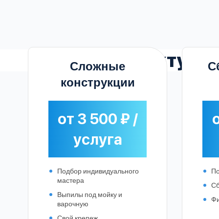
Актуал
Сложные
С
конструкции
от 3 500 ₽ /
о
услуга
Подбор индивидуального
По
мастера
Сб
Выпилы под мойку и
Фи
варочную
Свой крепеж