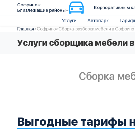
Софрино
Корпоративным к
Близлежащие районы
Услуги
Автопарк
Тариф
Главная
>
Софрино
>
Сборка-разборка мебели в Софрино
Услуги сборщика мебели 
Сборка ме
Выгодные тарифы н