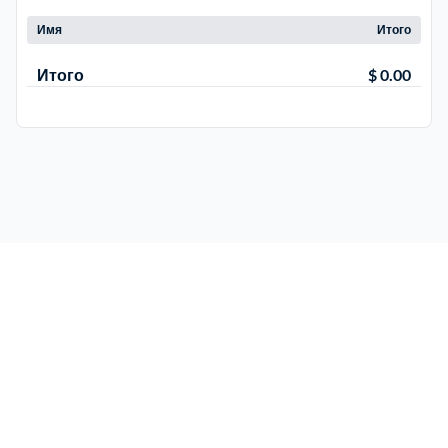
Имя
Итого
Электросталь
1
Итого
$ 0.00
район Косино
1
район Некрасовка
1