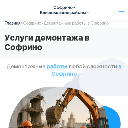
Софрино
Близлежащие районы
Главная
Услуги
>
Софрино
>
Демонтажные работы в Софрино
Автопарк
Услуги демонтажа в
Тарифы
Софрино
Акции
О компании
Отзывы
Демонтажные
работы
любой сложности
в
Контакты
Софрино
Спецтехника
Цены
FAQ