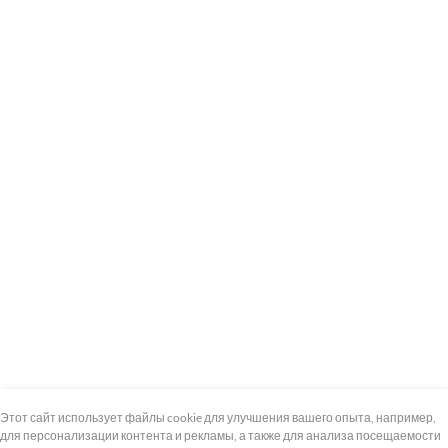
+7 (495) 739-8-12
Круглосуточно
Этот сайт использует файлы cookie для улучшения вашего опыта, например,
для персонализации контента и рекламы, а также для анализа посещаемости
8 (800) 100-33-300