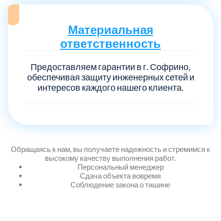
Материальная
Выберите город:
ответственность
Предоставляем гарантии в г. Софрино,
обеспечивая защиту инженерных сетей и
интересов каждого нашего клиента.
Балашиха
5
Богородский
7
Обращаясь к нам, вы получаете надежность и стремимся к
высокому качеству выполнения работ.
Волоколамский
Персональный менеджер
3
Сдача объекта вовремя
Соблюдение закона о тишине
Воскресенский
7