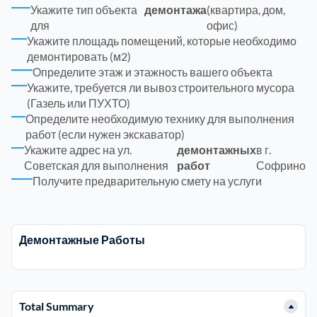
Укажите тип объекта
демонтажа
(квартира, дом,
для
офис)
Троицкий административный округ
15
Укажите площадь помещений, которые необходимо
демонтировать (м2)
Химки
Определите этаж и этажность вашего объекта
6
Укажите, требуется ли вывоз строительного мусора
(Газель или ПУХТО)
Черноголовка
1
Определите необходимую технику для выполнения
работ (если нужен экскаватор)
Укажите адрес на ул.
демонтажных
в г.
Чеховский
5
Советская для выполнения
работ
Софрино
Получите предварительную смету на услуги
Шатурский
7
Шаховской
1
Демонтажные Работы
Щелковский
6
Total Summary
Щербинка
1