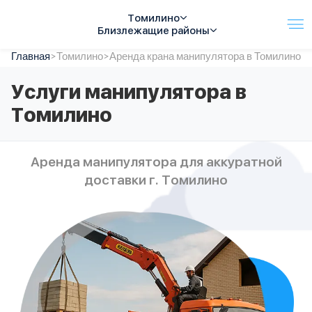
Томилино
Близлежащие районы
Главная
Услуги
>
Томилино
>
Аренда крана манипулятора в Томилино
Автопарк
Услуги манипулятора в
Тарифы
Томилино
Акции
О компании
Отзывы
Аренда манипулятора для аккуратной
Контакты
доставки г. Томилино
Спецтехника
Цены
FAQ