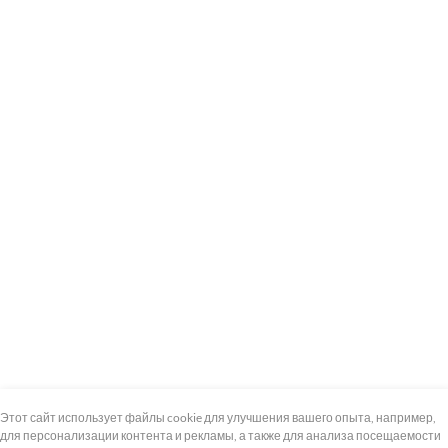
+7 (495) 739-8-12
Круглосуточно
Этот сайт использует файлы cookie для улучшения вашего опыта, например,
для персонализации контента и рекламы, а также для анализа посещаемости
8 (800) 100-33-300