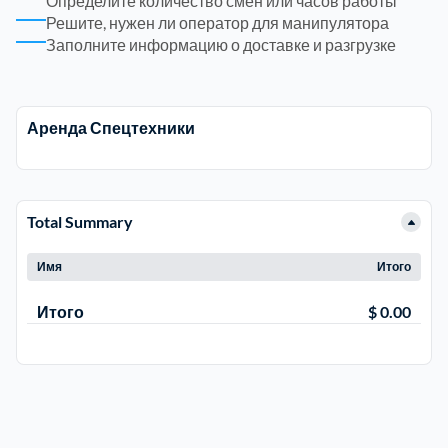
Определите количество смен или часов работы
Решите, нужен ли оператор для манипулятора
Заполните информацию о доставке и разгрузке
Электросталь
1
район Косино
1
Аренда Спецтехники
район Некрасовка
1
Total Summary
Имя
Итого
Итого
$ 0.00