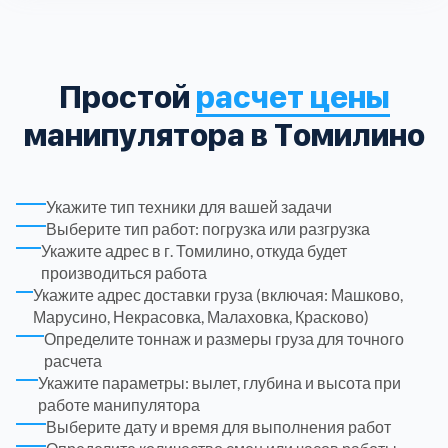
Троицкий административный округ
15
Простой
расчет цены
Химки
6
манипулятора в Томилино
Черноголовка
1
Укажите тип техники для вашей задачи
Чеховский
5
Выберите тип работ: погрузка или разгрузка
Укажите адрес в г. Томилино, откуда будет
Шатурский
производиться работа
7
Укажите адрес доставки груза (включая: Машково,
Марусино, Некрасовка, Малаховка, Красково)
Шаховской
1
Определите тоннаж и размеры груза для точного
расчета
Укажите параметры: вылет, глубина и высота при
Щелковский
6
работе манипулятора
Выберите дату и время для выполнения работ
Щербинка
1