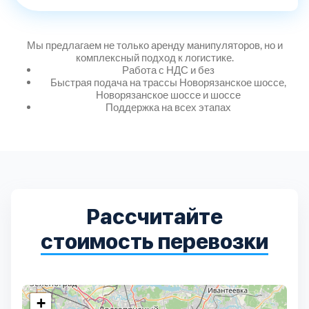
Дмитровский
7
Долгопрудный
2
Мы предлагаем не только аренду манипуляторов, но и
комплексный подход к логистике.
Работа с НДС и без
Домодедовский
7
Быстрая подача на трассы Новорязанское шоссе,
Новорязанское шоссе и шоссе
Поддержка на всех этапах
Дубна
1
Егорьевский
3
Зеленоградский
1
Рассчитайте
стоимость перевозки
Истринский
11
Каширский
2
+