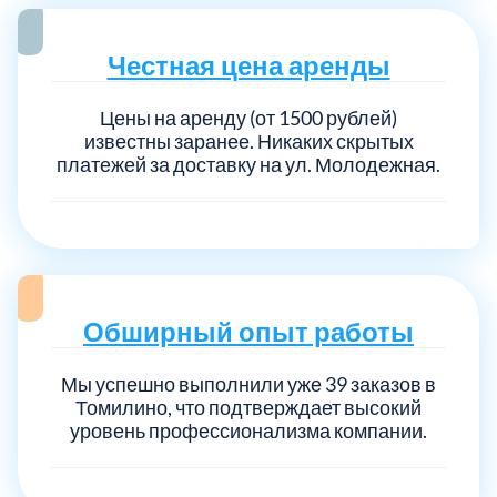
Честная цена аренды
Выберите город:
Цены на аренду (от 1500 рублей)
известны заранее. Никаких скрытых
платежей за доставку на ул. Молодежная.
Балашиха
5
Богородский
7
Обширный опыт работы
Волоколамский
3
Мы успешно выполнили уже 39 заказов в
Томилино, что подтверждает высокий
уровень профессионализма компании.
Воскресенский
7