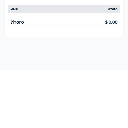
Имя
Итого
Троицкий административный округ
15
Итого
$ 0.00
Химки
6
Черноголовка
1
Чеховский
5
Шатурский
7
Шаховской
1
Щелковский
6
Щербинка
1