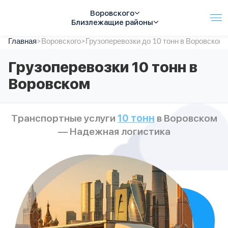
Воровского
Близлежащие районы
Главная
Услуги
>
Воровского
>
Грузоперевозки до 10 тонн в Воровском
Автопарк
Грузоперевозки 10 тонн в
Тарифы
Воровском
Акции
О компании
Отзывы
Транспортные услуги
10 тонн
в Воровском
Контакты
— Надежная логистика
Спецтехника
Цены
FAQ