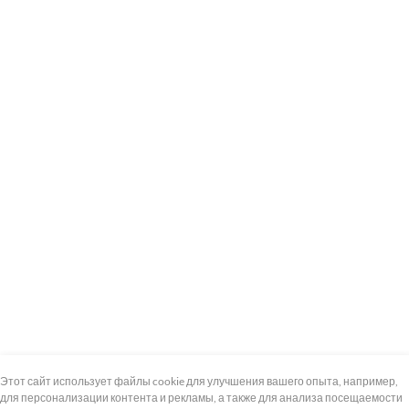
+7 (495) 739-8-12
Круглосуточно
Этот сайт использует файлы cookie для улучшения вашего опыта, например,
для персонализации контента и рекламы, а также для анализа посещаемости
8 (800) 100-33-300