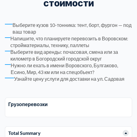
стоимости
Рузский
4
Выберите кузов 10-тонника: тент, борт, фургон — под
Сергиево-Посадский
9
ваш товар
Напишите, что планируете перевозить в Воровском:
стройматериалы, технику, паллеты
Серебрянно-Прудский
1
Выберите вид аренды: почасовая, смена или за
километр в Богородский городской округ
Серебрянно-прудский
1
Нужно ли ехать в имени Воровского, Булгаково,
Есино, Мир, 43 км или на спецобъект?
Узнайте цену услуги для доставки на ул. Садовая
Серпуховский
6
Солнечногорский
6
Грузоперевозки
Ступинский
5
Талдомский
Total Summary
6