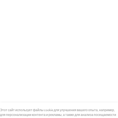
+7 (495) 739-8-12
Круглосуточно
Этот сайт использует файлы cookie для улучшения вашего опыта, например,
для персонализации контента и рекламы, а также для анализа посещаемости
8 (800) 100-33-300