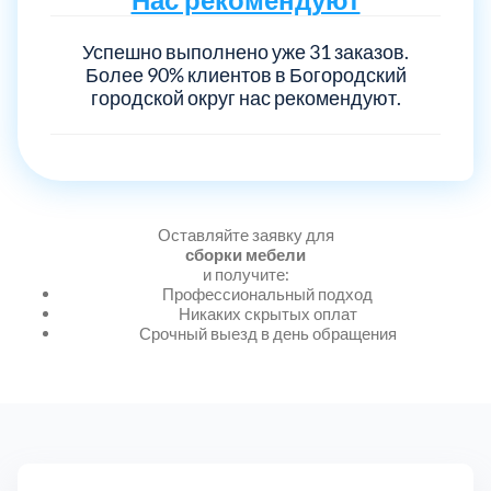
Успешно выполнено уже 31 заказов.
Выберите город:
Более 90% клиентов в Богородский
городской округ нас рекомендуют.
Оставляйте заявку для
Балашиха
5
сборки мебели
и получите:
Профессиональный подход
Богородский
7
Никаких скрытых оплат
Срочный выезд в день обращения
Волоколамский
3
Воскресенский
7