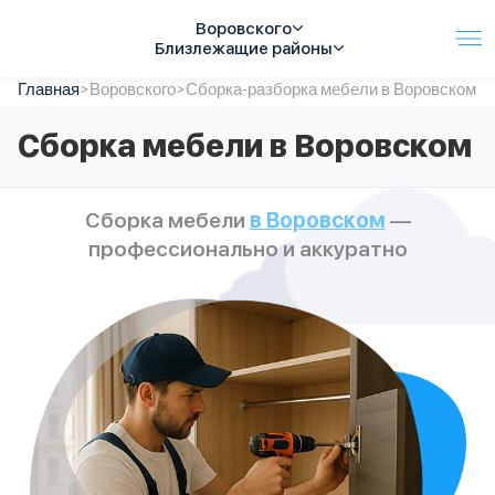
Воровского
Близлежащие районы
Главная
Услуги
>
Воровского
>
Сборка-разборка мебели в Воровском
Автопарк
Сборка мебели в Воровском
Тарифы
Акции
О компании
Сборка мебели
в Воровском
—
Отзывы
профессионально и аккуратно
Контакты
Спецтехника
Цены
FAQ