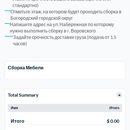
стандартно)
Отметьте этаж, на котором будет проходить сборка в
Троицкий административный округ
15
Богородский городской округ
Напишите адрес на ул. Набережная по которому
Химки
6
нужно выполнить сборку в г. Воровского
Задайте срочность доставки груза (подача от 1.5
часов)
Черноголовка
1
Чеховский
5
Сборка Мебели
Шатурский
7
Total Summary
Шаховской
1
Имя
Итого
Щелковский
6
Итого
$ 0.00
Щербинка
1