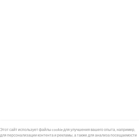
+7 (495) 739-8-12
Круглосуточно
Этот сайт использует файлы cookie для улучшения вашего опыта, например,
для персонализации контента и рекламы, а также для анализа посещаемости
8 (800) 100-33-300