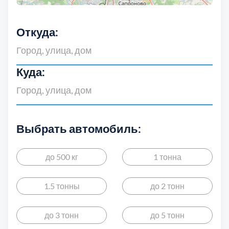
Дмитровский
7
Откуда:
Долгопрудный
2
Домодедовский
7
Куда:
Дубна
1
Егорьевский
3
Выбрать автомобиль:
Зеленоградский
1
до 500 кг
1 тонна
Истринский
11
1.5 тонны
до 2 тонн
Каширский
2
до 3 тонн
до 5 тонн