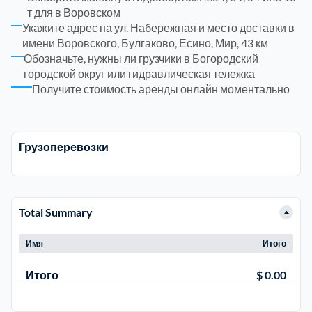
т для в Воровском
Рузский
4
Укажите адрес на ул. Набережная и место доставки в
имени Воровского, Булгаково, Есино, Мир, 43 км
Обозначьте, нужны ли грузчики в Богородский
Сергиево-Посадский
9
городской округ или гидравлическая тележка
Получите стоимость аренды онлайн моментально
Серебрянно-Прудский
1
Серебрянно-прудский
1
Грузоперевозки
Серпуховский
6
Total Summary
Солнечногорский
6
Имя
Итого
Ступинский
5
Итого
$ 0.00
Талдомский
6