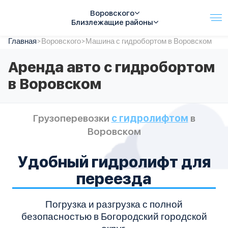
Воровского
Близлежащие районы
Главная
Услуги
>
Воровского
>
Машина с гидробортом в Воровском
Автопарк
Аренда авто с гидробортом
Тарифы
в Воровском
Акции
О компании
Отзывы
Грузоперевозки
с гидролифтом
в
Контакты
Воровском
Спецтехника
Цены
FAQ
Удобный гидролифт для
переезда
Погрузка и разгрузка с полной
безопасностью в Богородский городской