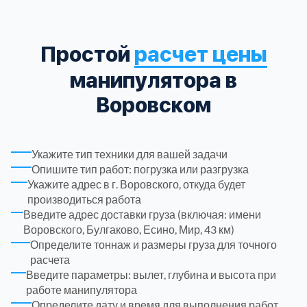
Троицкий административный округ
15
Простой
расчет цены
Химки
6
манипулятора в
Воровском
Черноголовка
1
Чеховский
5
Укажите тип техники для вашей задачи
Опишите тип работ: погрузка или разгрузка
Укажите адрес в г. Воровского, откуда будет
Шатурский
7
производиться работа
Введите адрес доставки груза (включая: имени
Шаховской
1
Воровского, Булгаково, Есино, Мир, 43 км)
Определите тоннаж и размеры груза для точного
расчета
Щелковский
6
Введите параметры: вылет, глубина и высота при
работе манипулятора
Щербинка
1
Определите дату и время для выполнения работ