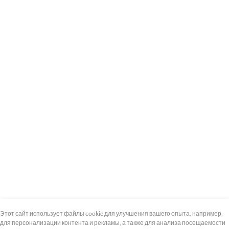
+7 (495) 739-8-12
Круглосуточно
Этот сайт использует файлы cookie для улучшения вашего опыта, например,
для персонализации контента и рекламы, а также для анализа посещаемости
8 (800) 100-33-300