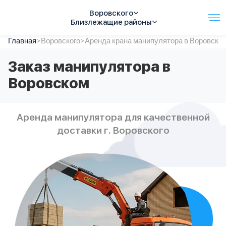
Воровского
Близлежащие районы
Главная
Услуги
>
Воровского
>
Аренда крана манипулятора в Воровско
Автопарк
Заказ манипулятора в
Тарифы
Воровском
Акции
О компании
Отзывы
Аренда манипулятора для качественной
Контакты
доставки г. Воровского
Спецтехника
Цены
FAQ