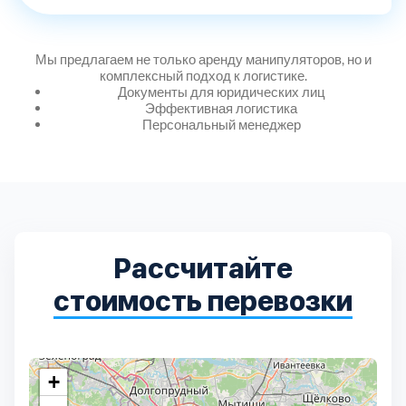
Дмитровский
7
Долгопрудный
2
Мы предлагаем не только аренду манипуляторов, но и
комплексный подход к логистике.
Документы для юридических лиц
Домодедовский
7
Эффективная логистика
Персональный менеджер
Дубна
1
Егорьевский
3
Рассчитайте
Зеленоградский
1
стоимость перевозки
Истринский
11
Каширский
2
+