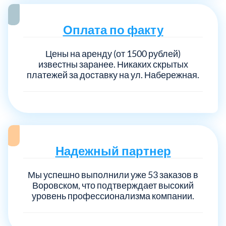
Оплата по факту
Выберите город:
Цены на аренду (от 1500 рублей)
известны заранее. Никаких скрытых
платежей за доставку на ул. Набережная.
Балашиха
5
Богородский
7
Надежный партнер
Волоколамский
3
Мы успешно выполнили уже 53 заказов в
Воровском, что подтверждает высокий
уровень профессионализма компании.
Воскресенский
7