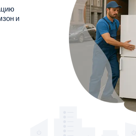
ацию
мзон и