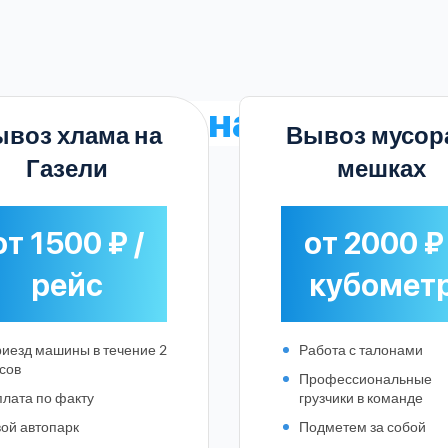
ые
тарифы на услуги
в 
воз хлама на
Вывоз мусор
Газели
мешках
от 1500 ₽ /
от 2000 ₽ 
рейс
кубомет
иезд машины в течение 2
Работа с талонами
сов
Профессиональные
лата по факту
грузчики в команде
Выберите город:
ой автопарк
Подметем за собой