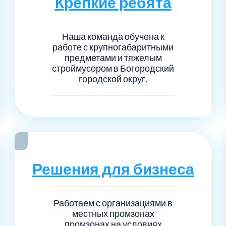
Крепкие ребята
Серпуховский
Сол
1
6
Талдомский
Тро
5
6
Наша команда обучена к
работе с крупногабаритными
предметами и тяжелым
Черноголовка
Чех
6
1
строймусором в Богородский
городской округ.
Шаховской
Щел
7
1
Электросталь
рай
1
1
1
Решения для бизнеса
Работаем с организациями в
местных промзонах
промзонах на условиях