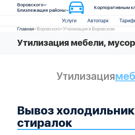
Воровского
Корпоративным к
Близлежащие районы
Услуги
Автопарк
Тариф
Главная
>
Воровского
>
Утилизация в Воровском
Утилизация мебели, мусор
Утилизация
меб
Вывоз холодильник
стиралок