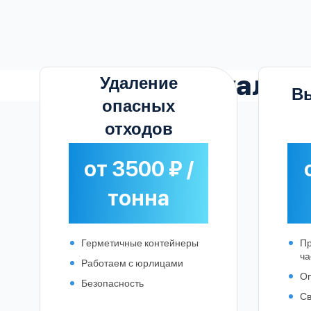
Актуальн
Удаление
Вы
опасных
отходов
от 3500 ₽ /
тонна
Герметичные контейнеры
Пр
ча
Работаем с юрлицами
Оп
Безопасность
Св