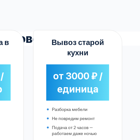
Воровском
а в
Вывоз старой
кухни
/
от 3000 ₽ /
р
единица
Разборка мебели
Не повредим ремонт
Подача от 2 часов —
работаем даже ночью