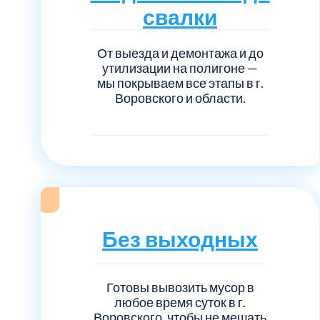
Серебрянно-прудский
свалки
Ступинский
От выезда и демонтажа и до
утилизации на полигоне —
мы покрываем все этапы в г.
Химки
Воровского и области.
Шатурский
Щербинка
район Некрасовка
Без выходных
Готовы вывозить мусор в
любое время суток в г.
Воровского, чтобы не мешать