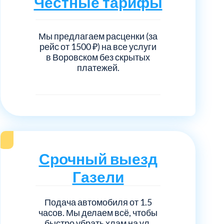
Честные тарифы
нечногорский
6
ицкий административный округ
15
Мы предлагаем расценки (за
рейс от 1500 ₽) на все услуги
в Воровском без скрытых
овский
5
платежей.
ковский
6
он Косино
1
Срочный выезд
Газели
Подача автомобиля от 1.5
часов. Мы делаем всё, чтобы
быстро убрать хлам на ул.