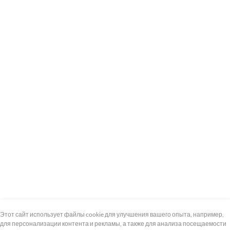
+7 (495) 739-8-12
Круглосуточно
Этот сайт использует файлы cookie для улучшения вашего опыта, например,
для персонализации контента и рекламы, а также для анализа посещаемости
8 (800) 100-33-300