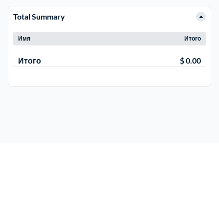
Total Summary
Электросталь
1
Имя
Итого
район Косино
1
Итого
$ 0.00
район Некрасовка
1