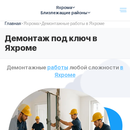
Яхрома
Близлежащие районы
Главная
Услуги
>
Яхрома
>
Демонтажные работы в Яхроме
Автопарк
Демонтаж под ключ в
Тарифы
Яхроме
Акции
О компании
Отзывы
Демонтажные
работы
любой сложности
в
Контакты
Яхроме
Спецтехника
Цены
FAQ