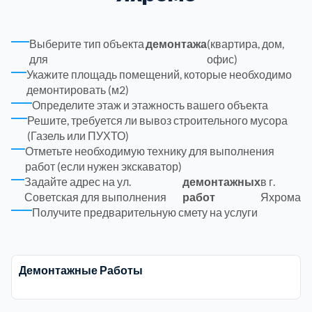
Троицкий административный округ
15
Выберите тип объекта
демонтажа
(квартира, дом,
для
офис)
Химки
6
Укажите площадь помещений, которые необходимо
демонтировать (м2)
Определите этаж и этажность вашего объекта
Черноголовка
1
Решите, требуется ли вывоз строительного мусора
(Газель или ПУХТО)
Чеховский
5
Отметьте необходимую технику для выполнения
работ (если нужен экскаватор)
Задайте адрес на ул.
демонтажных
в г.
Шатурский
7
Советская для выполнения
работ
Яхрома
Получите предварительную смету на услуги
Шаховской
1
Щелковский
6
Демонтажные Работы
Щербинка
1