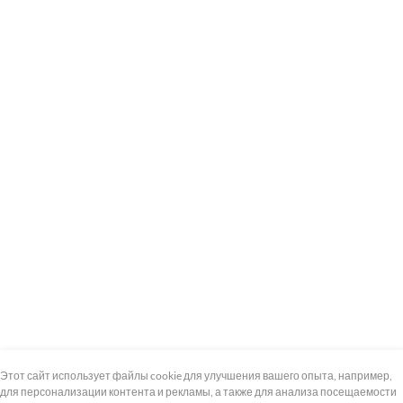
+7 (495) 739-8-12
Круглосуточно
Этот сайт использует файлы cookie для улучшения вашего опыта, например,
для персонализации контента и рекламы, а также для анализа посещаемости
8 (800) 100-33-300