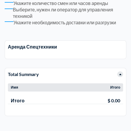
Укажите количество смен или часов аренды
Выберите, нужен ли оператор для управления
Электросталь
1
техникой
Укажите необходимость доставки или разгрузки
район Косино
1
Аренда Спецтехники
район Некрасовка
1
Total Summary
Имя
Итого
Итого
$ 0.00