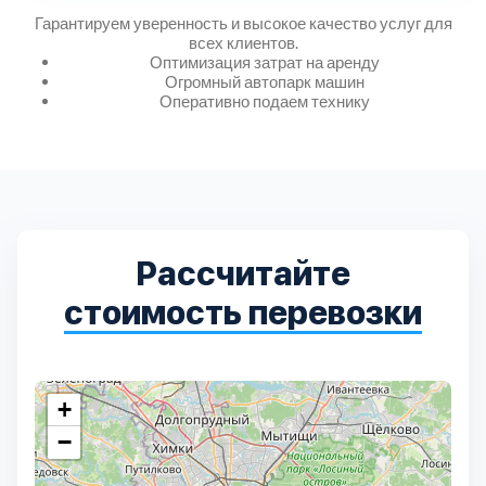
Дмитровский
7
Гарантируем уверенность и высокое качество услуг для
всех клиентов.
Оптимизация затрат на аренду
Долгопрудный
2
Огромный автопарк машин
Оперативно подаем технику
Домодедовский
7
Дубна
1
Егорьевский
3
Рассчитайте
стоимость перевозки
Зеленоградский
1
Истринский
11
+
Каширский
2
−