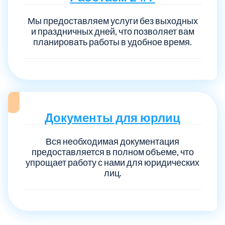
Мы предоставляем услуги без выходных
и праздничных дней, что позволяет вам
Выберите город:
планировать работы в удобное время.
Балашиха
5
Документы для юрлиц
Вся необходимая документация
Богородский
7
предоставляется в полном объеме, что
упрощает работу с нами для юридических
Волоколамский
3
лиц.
Воскресенский
7