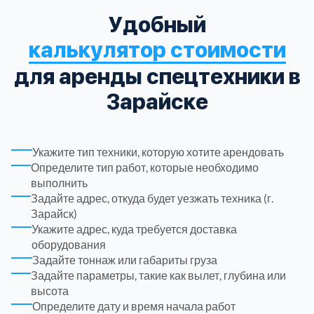
Удобный
Троицкий административный округ
15
калькулятор стоимости
Химки
для аренды спецтехники в
6
Зарайске
Черноголовка
1
Чеховский
5
Укажите тип техники, которую хотите арендовать
Определите тип работ, которые необходимо
выполнить
Шатурский
7
Задайте адрес, откуда будет уезжать техника (г.
Зарайск)
Укажите адрес, куда требуется доставка
Шаховской
1
оборудования
Задайте тоннаж или габариты груза
Щелковский
6
Задайте параметры, такие как вылет, глубина или
высота
Определите дату и время начала работ
Щербинка
1