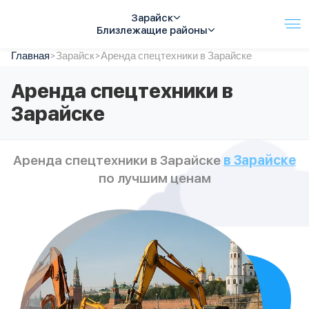
Зарайск
Близлежащие районы
Главная
Услуги
>
Зарайск
>
Аренда спецтехники в Зарайске
Автопарк
Аренда спецтехники в
Тарифы
Зарайске
Акции
О компании
Отзывы
Аренда спецтехники в Зарайске
в Зарайске
Контакты
по лучшим ценам
Спецтехника
Цены
FAQ