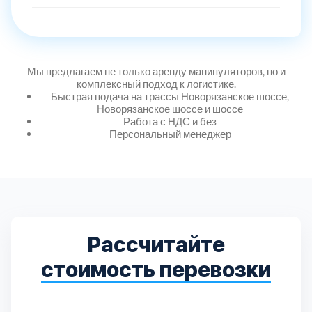
Дмитровский
7
Долгопрудный
2
Мы предлагаем не только аренду манипуляторов, но и
Домодедовский
7
комплексный подход к логистике.
Быстрая подача на трассы Новорязанское шоссе,
Новорязанское шоссе и шоссе
Дубна
Работа с НДС и без
1
Персональный менеджер
Егорьевский
3
Зеленоградский
1
Рассчитайте
Истринский
11
стоимость перевозки
Каширский
2