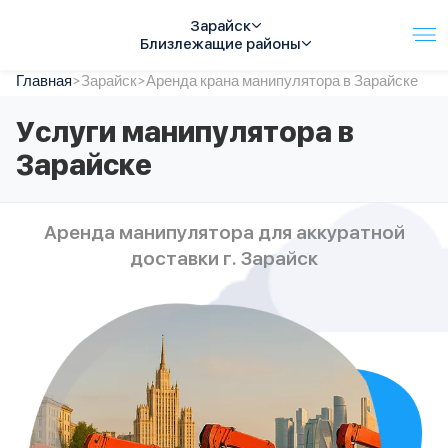
Зарайск
Близлежащие районы
Главная
Услуги
>
Зарайск
>
Аренда крана манипулятора в Зарайске
Автопарк
Услуги манипулятора в
Тарифы
Зарайске
Акции
О компании
Отзывы
Аренда манипулятора для аккуратной
Контакты
доставки г. Зарайск
Спецтехника
Цены
FAQ