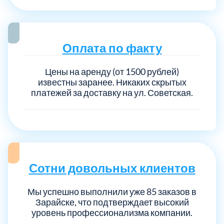
Выберите город:
Оплата по факту
Цены на аренду (от 1500 рублей)
известны заранее. Никаких скрытых
платежей за доставку на ул. Советская.
Балашиха
5
Богородский
7
Сотни довольных клиентов
Волоколамский
3
Мы успешно выполнили уже 85 заказов в
Воскресенский
7
Зарайске, что подтверждает высокий
уровень профессионализма компании.