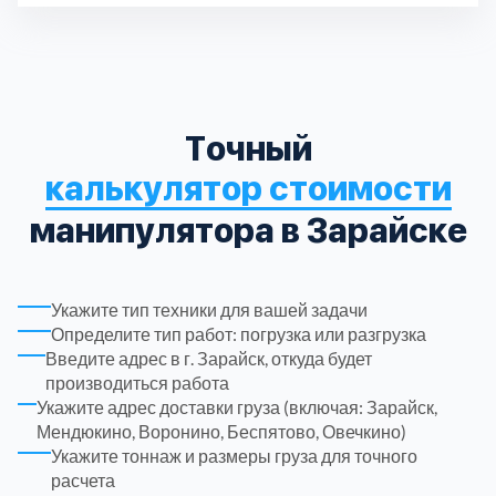
Длина кузова
3
Дл
Паллет
Пассажирских мест
6 шт.
1
Троицкий административный округ
15
Химки
6
Точный
Черноголовка
1
калькулятор стоимости
манипулятора в Зарайске
Чеховский
5
Шатурский
7
Укажите тип техники для вашей задачи
Определите тип работ: погрузка или разгрузка
Введите адрес в г. Зарайск, откуда будет
Шаховской
1
производиться работа
Укажите адрес доставки груза (включая: Зарайск,
Щелковский
6
Мендюкино, Воронино, Беспятово, Овечкино)
Укажите тоннаж и размеры груза для точного
расчета
Щербинка
1