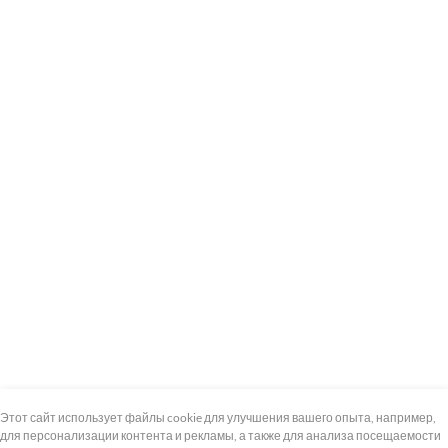
+7 (495) 739-8-12
Круглосуточно
Этот сайт использует файлы cookie для улучшения вашего опыта, например,
для персонализации контента и рекламы, а также для анализа посещаемости
8 (800) 100-33-300