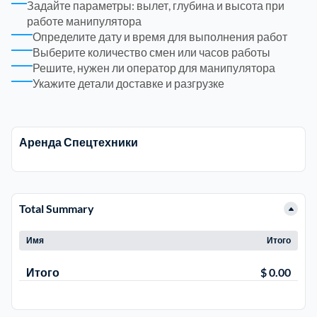
Задайте параметры: вылет, глубина и высота при
работе манипулятора
Электросталь
Определите дату и время для выполнения работ
1
Выберите количество смен или часов работы
Решите, нужен ли оператор для манипулятора
район Косино
1
Укажите детали доставке и разгрузке
район Некрасовка
1
Аренда Спецтехники
Total Summary
Имя
Итого
Итого
$ 0.00