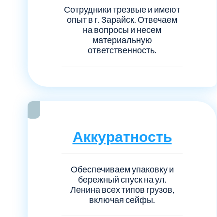
Серебрянно-прудский
Сотрудники трезвые и имеют
опыт в г. Зарайск. Отвечаем
Ступинский
на вопросы и несем
материальную
ответственность.
Химки
Шатурский
Щербинка
Аккуратность
район Некрасовка
Обеспечиваем упаковку и
бережный спуск на ул.
Ленина всех типов грузов,
включая сейфы.