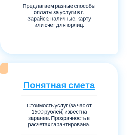
нечногорский
6
Предлагаем разные способы
оплаты за услуги в г.
ицкий административный округ
Зарайск: наличные, карту
15
или счет для юрлиц.
овский
5
ковский
6
он Косино
1
Понятная смета
Стоимость услуг (за час от
1500 рублей) известна
заранее. Прозрачность в
расчетах гарантирована.