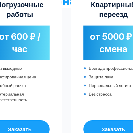
ые
тарифы на услуги г
Погрузочные
Квартирны
работы
переезд
от 600 ₽ /
от 5000 ₽ 
час
смена
з выходных
Бригада профессиона
ксированная цена
Защита лака
обный расчет
Персональный логист
атериальная
Без стресса
ветственность
Выберите город:
Заказать
Заказать