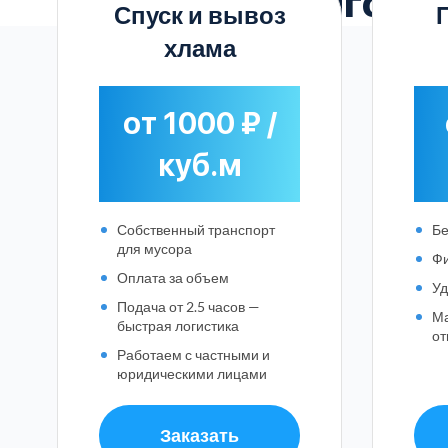
Выгодн
Спуск и вывоз
хлама
от 1000 ₽ /
куб.м
Собственный транспорт
Бе
для мусора
Фи
Оплата за объем
Уд
Подача от 2.5 часов —
М
быстрая логистика
от
Работаем с частными и
юридическими лицами
Заказать