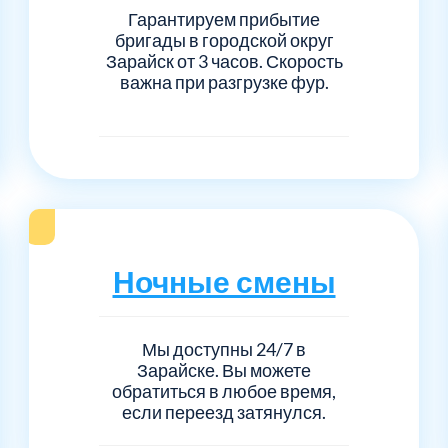
Серпуховский
Сол
1
6
Гарантируем прибытие
бригады в городской округ
Талдомский
Тро
Зарайск от 3 часов. Скорость
5
6
важна при разгрузке фур.
Черноголовка
Чех
6
1
Шаховской
Щел
7
1
Электросталь
рай
1
1
Ночные смены
1
Мы доступны 24/7 в
Зарайске. Вы можете
обратиться в любое время,
если переезд затянулся.