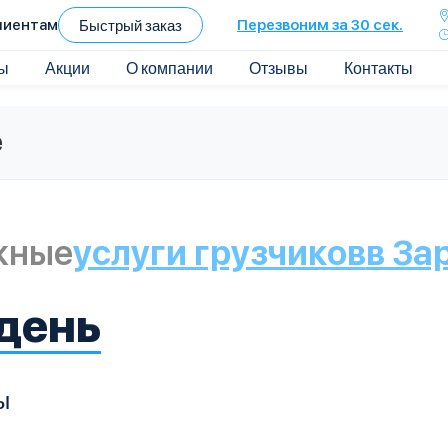
лиентам
Быстрый заказ
Перезвоним за 30 сек.
ы
Акции
О компании
Отзывы
Контакты
е
жные
услуги грузчиков
в За
 день
ы