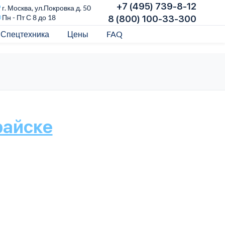
+7 (495) 739-8-12
г. Москва, ул.Покровка д. 50
Пн - Пт С 8 до 18
8 (800) 100-33-300
Спецтехника
Цены
FAQ
райске
К
Дос
пере