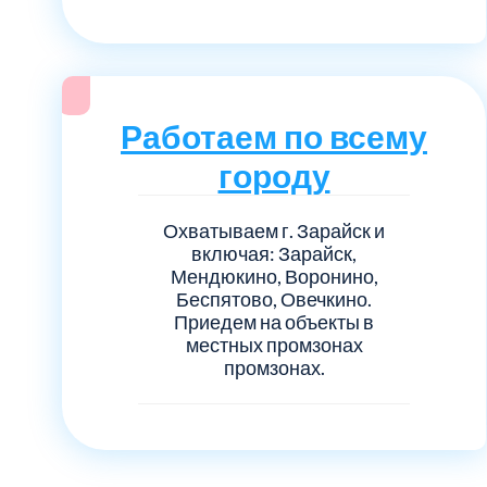
Работаем по всему
городу
Охватываем г. Зарайск и
включая: Зарайск,
Мендюкино, Воронино,
Беспятово, Овечкино.
Приедем на объекты в
местных промзонах
промзонах.