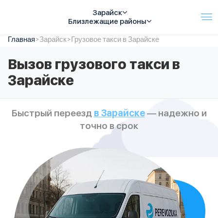
Зарайск
Близлежащие районы
Главная
Услуги
>
Зарайск
>
Грузовое такси в Зарайске
Автопарк
Вызов грузового такси в
Тарифы
Зарайске
Акции
О компании
Отзывы
Быстрый переезд
в Зарайске
— надежно и
Контакты
точно в срок
Спецтехника
Цены
FAQ