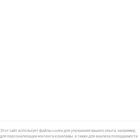
+7 (495) 739-8-12
Круглосуточно
Этот сайт использует файлы cookie для улучшения вашего опыта, например,
для персонализации контента и рекламы, а также для анализа посещаемости
8 (800) 100-33-300