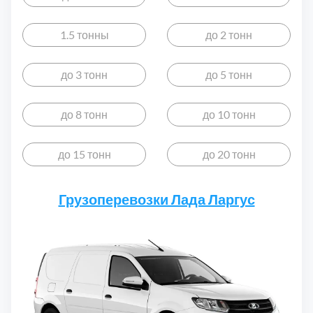
Дмитровский
7
1.5 тонны
до 2 тонн
Долгопрудный
2
до 3 тонн
до 5 тонн
Домодедовский
7
до 8 тонн
до 10 тонн
Дубна
1
до 15 тонн
до 20 тонн
Егорьевский
3
Грузоперевозки Лада Ларгус
Зеленоградский
1
Истринский
11
Каширский
2