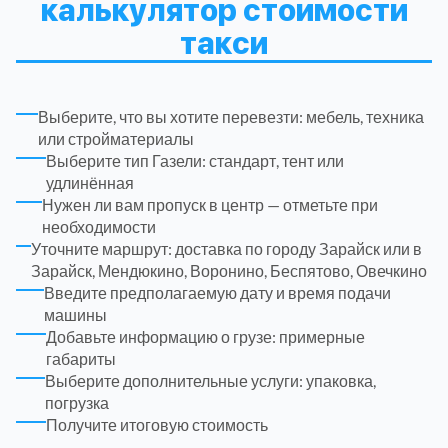
калькулятор стоимости
ЮЗАО
14
Новомосковский АО
18
такси
Одинцовский
17
Выберите, что вы хотите перевезти: мебель, техника
или стройматериалы
Орехово-Зуевский
7
Выберите тип Газели: стандарт, тент или
удлинённая
Павлово-Посадский
3
Нужен ли вам пропуск в центр — отметьте при
необходимости
Уточните маршрут: доставка по городу Зарайск или в
Подольский
3
Зарайск, Мендюкино, Воронино, Беспятово, Овечкино
Введите предполагаемую дату и время подачи
Пушкинский
12
машины
Добавьте информацию о грузе: примерные
габариты
Раменский
15
Выберите дополнительные услуги: упаковка,
погрузка
Получите итоговую стоимость
Реутов
1