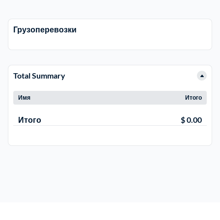
Рузский
4
Грузоперевозки
Сергиево-Посадский
9
Серебрянно-Прудский
1
Total Summary
Имя
Итого
Серебрянно-прудский
1
Итого
$ 0.00
Серпуховский
6
Солнечногорский
6
Ступинский
5
Талдомский
6