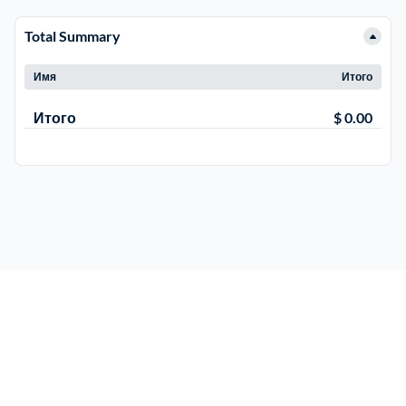
Total Summary
Электросталь
1
Имя
Итого
район Косино
1
Итого
$ 0.00
район Некрасовка
1