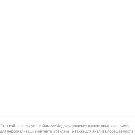
+7 (495) 739-8-12
Круглосуточно
Этот сайт использует файлы cookie для улучшения вашего опыта, например,
для персонализации контента и рекламы, а также для анализа посещаемости
8 (800) 100-33-300