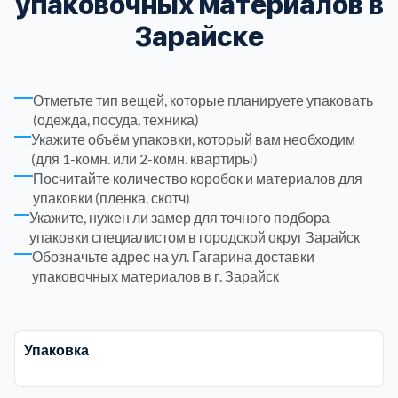
упаковочных материалов в
Зарайске
Троицкий административный округ
15
Химки
6
Отметьте тип вещей, которые планируете упаковать
(одежда, посуда, техника)
Укажите объём упаковки, который вам необходим
Черноголовка
1
(для 1-комн. или 2-комн. квартиры)
Посчитайте количество коробок и материалов для
Чеховский
5
упаковки (пленка, скотч)
Укажите, нужен ли замер для точного подбора
упаковки специалистом в городской округ Зарайск
Шатурский
7
Обозначьте адрес на ул. Гагарина доставки
упаковочных материалов в г. Зарайск
Шаховской
1
Щелковский
6
Упаковка
Щербинка
1