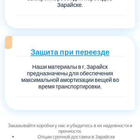
Зарайске.
Выберите город:
Защита при переезде
Наши материалы в г. Зарайск
Балашиха
5
предназначены для обеспечения
максимальной амортизации вещей во
время транспортировки.
Богородский
7
Волоколамский
3
Воскресенский
7
Заказывайте коробки у нас и убедитесь в их надежности и
прочности.
Опции срочной доставки в Зарайске