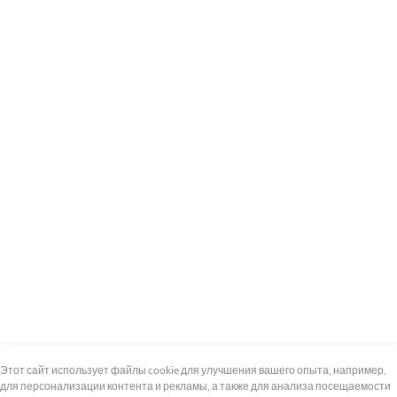
+7 (495) 739-8-12
Круглосуточно
Этот сайт использует файлы cookie для улучшения вашего опыта, например,
для персонализации контента и рекламы, а также для анализа посещаемости
8 (800) 100-33-300