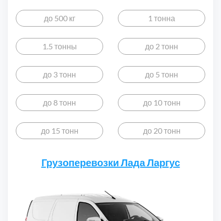
Дмитровский
7
до 500 кг
1 тонна
Долгопрудный
2
1.5 тонны
до 2 тонн
Домодедовский
7
до 3 тонн
до 5 тонн
Дубна
1
до 8 тонн
до 10 тонн
Егорьевский
3
до 15 тонн
до 20 тонн
Зеленоградский
1
Грузоперевозки Лада Ларгус
Истринский
11
Каширский
2