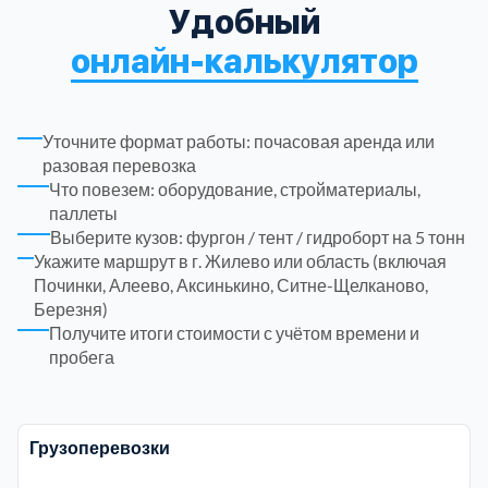
ЮЗАО
14
Удобный
Новомосковский АО
18
онлайн-калькулятор
Одинцовский
17
Уточните формат работы: почасовая аренда или
Орехово-Зуевский
7
разовая перевозка
Что повезем: оборудование, стройматериалы,
паллеты
Павлово-Посадский
3
Выберите кузов: фургон / тент / гидроборт на 5 тонн
Укажите маршрут в г. Жилево или область (включая
Подольский
3
Починки, Алеево, Аксинькино, Ситне-Щелканово,
Березня)
Получите итоги стоимости с учётом времени и
Пушкинский
12
пробега
Раменский
15
Грузоперевозки
Реутов
1