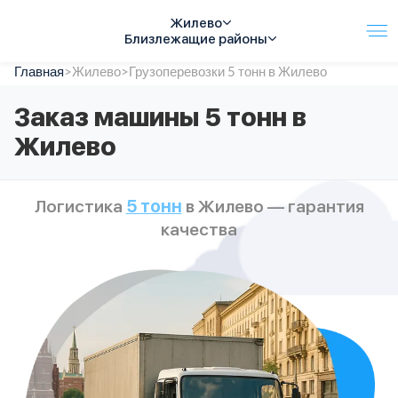
Жилево
Близлежащие районы
Главная
Услуги
>
Жилево
>
Грузоперевозки 5 тонн в Жилево
Автопарк
Заказ машины 5 тонн в
Тарифы
Жилево
Акции
О компании
Отзывы
Логистика
5 тонн
в Жилево — гарантия
Контакты
качества
Спецтехника
Цены
FAQ