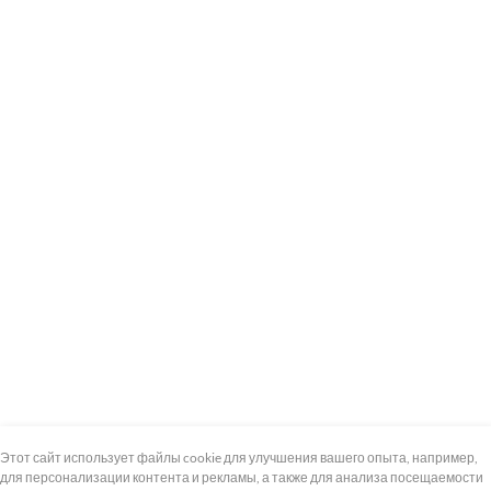
+7 (495) 739-8-12
Круглосуточно
Этот сайт использует файлы cookie для улучшения вашего опыта, например,
для персонализации контента и рекламы, а также для анализа посещаемости
8 (800) 100-33-300