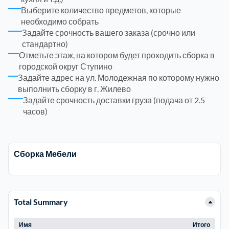
Выберите количество предметов, которые
необходимо собрать
Троицкий административный округ
15
Задайте срочность вашего заказа (срочно или
стандартно)
Химки
6
Отметьте этаж, на котором будет проходить сборка в
городской округ Ступино
Задайте адрес на ул. Молодежная по которому нужно
Черноголовка
1
выполнить сборку в г. Жилево
Задайте срочность доставки груза (подача от 2.5
Чеховский
5
часов)
Шатурский
7
Сборка Мебели
Шаховской
1
Щелковский
6
Total Summary
Имя
Итого
Щербинка
1