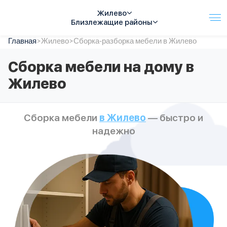
Жилево
Близлежащие районы
Главная
Услуги
>
Жилево
>
Сборка-разборка мебели в Жилево
Автопарк
Сборка мебели на дому в
Тарифы
Жилево
Акции
О компании
Отзывы
Сборка мебели
в Жилево
— быстро и
Контакты
надежно
Спецтехника
Цены
FAQ