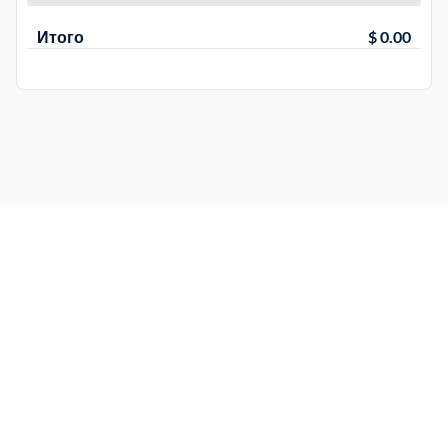
Итого
$ 0.00
Электросталь
1
район Косино
1
район Некрасовка
1