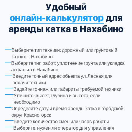
Удобный
Троицкий административный округ
15
онлайн-калькулятор
для
аренды катка в Нахабино
Химки
6
Черноголовка
1
Выберите тип техники: дорожный или грунтовый
каток в г. Нахабино
Выберите тип работ: уплотнение грунта или укладка
Чеховский
5
асфальта в Нахабино
Введите точный адрес объекта ул. Лесная для
Шатурский
7
подачи техники
Задайте тоннаж или габариты требуемой техники
Уточните: вылет, глубина и высота, если
Шаховской
1
необходимо
Определите дату и время аренды катка в городской
Щелковский
6
округ Красногорск
Введите количество смен или часов работы
Выберите, нужен ли оператор для управления
Щербинка
1