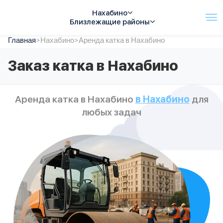
Нахабино
Близлежащие районы
Главная
Услуги
>
Нахабино
>
Аренда катка в Нахабино
Автопарк
Заказ катка в Нахабино
Тарифы
Акции
О компании
Аренда катка в Нахабино
в Нахабино
для
Отзывы
любых задач
Контакты
Спецтехника
Цены
FAQ