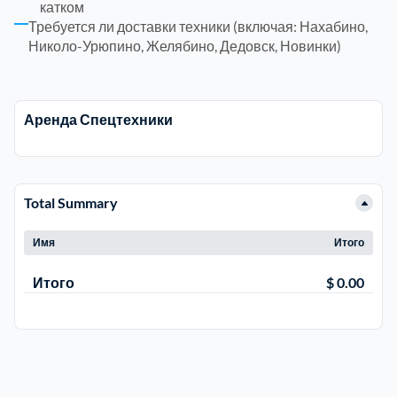
катком
Требуется ли доставки техники (включая: Нахабино,
Электросталь
Николо-Урюпино, Желябино, Дедовск, Новинки)
1
район Косино
1
Аренда Спецтехники
район Некрасовка
1
Total Summary
Имя
Итого
Итого
$ 0.00