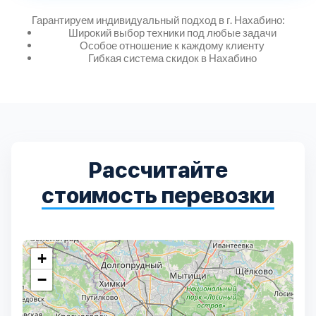
Дмитровский
7
Гарантируем индивидуальный подход в г. Нахабино:
Широкий выбор техники под любые задачи
Долгопрудный
2
Особое отношение к каждому клиенту
Гибкая система скидок в Нахабино
Домодедовский
7
Дубна
1
Егорьевский
Рассчитайте
3
стоимость перевозки
Зеленоградский
1
Истринский
11
+
−
Каширский
2