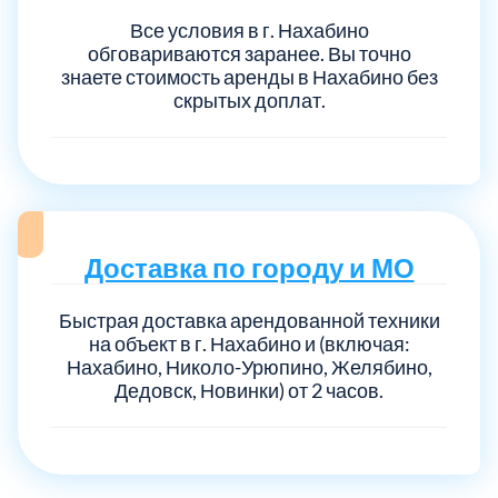
Все условия в г. Нахабино
обговариваются заранее. Вы точно
Выберите город:
знаете стоимость аренды в Нахабино без
скрытых доплат.
Балашиха
5
Доставка по городу и МО
Богородский
7
Быстрая доставка арендованной техники
на объект в г. Нахабино и (включая:
Нахабино, Николо-Урюпино, Желябино,
Волоколамский
3
Дедовск, Новинки) от 2 часов.
Воскресенский
7