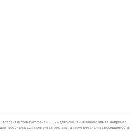
+7 (495) 739-8-12
Круглосуточно
Этот сайт использует файлы cookie для улучшения вашего опыта, например,
для персонализации контента и рекламы, а также для анализа посещаемости
8 (800) 100-33-300