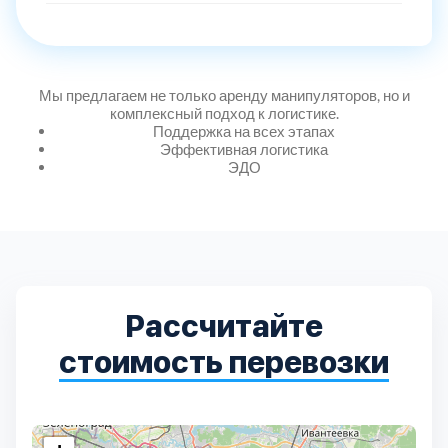
Дмитровский
7
Долгопрудный
2
Мы предлагаем не только аренду манипуляторов, но и
комплексный подход к логистике.
Домодедовский
7
Поддержка на всех этапах
Эффективная логистика
ЭДО
Дубна
1
Егорьевский
3
Зеленоградский
1
Рассчитайте
Истринский
11
стоимость перевозки
Каширский
2