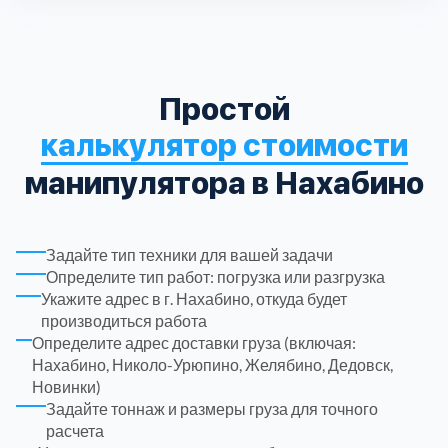
Троицкий административный округ
15
Химки
Простой
6
калькулятор стоимости
Черноголовка
1
манипулятора в Нахабино
Чеховский
5
Задайте тип техники для вашей задачи
Шатурский
7
Определите тип работ: погрузка или разгрузка
Укажите адрес в г. Нахабино, откуда будет
производиться работа
Шаховской
1
Определите адрес доставки груза (включая:
Нахабино, Николо-Урюпино, Желябино, Дедовск,
Щелковский
Новинки)
6
Задайте тоннаж и размеры груза для точного
расчета
Щербинка
1