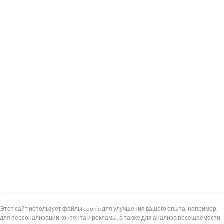
+7 (495) 739-8-12
Круглосуточно
Этот сайт использует файлы cookie для улучшения вашего опыта, например,
для персонализации контента и рекламы, а также для анализа посещаемости
8 (800) 100-33-300