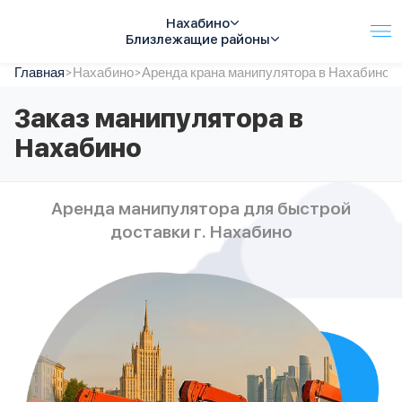
Нахабино
Близлежащие районы
Главная
Услуги
>
Нахабино
>
Аренда крана манипулятора в Нахабино
Автопарк
Заказ манипулятора в
Тарифы
Нахабино
Акции
О компании
Отзывы
Аренда манипулятора для быстрой
Контакты
доставки г. Нахабино
Спецтехника
Цены
FAQ