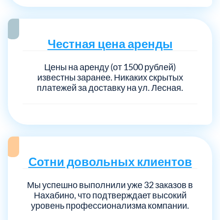
Выберите город:
Честная цена аренды
Цены на аренду (от 1500 рублей)
известны заранее. Никаких скрытых
платежей за доставку на ул. Лесная.
Балашиха
5
Богородский
7
Сотни довольных клиентов
Волоколамский
3
Мы успешно выполнили уже 32 заказов в
Воскресенский
Нахабино, что подтверждает высокий
7
уровень профессионализма компании.