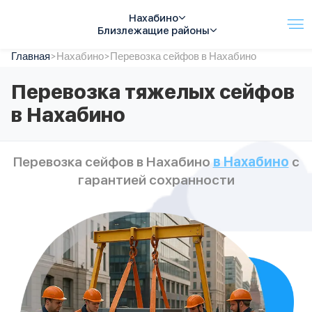
Нахабино
Близлежащие районы
Главная
Услуги
>
Нахабино
>
Перевозка сейфов в Нахабино
Автопарк
Перевозка тяжелых сейфов
Тарифы
в Нахабино
Акции
О компании
Отзывы
Перевозка сейфов в Нахабино
в Нахабино
с
Контакты
гарантией сохранности
Спецтехника
Цены
FAQ