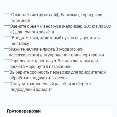
Троицкий административный округ
15
Отметьте тип груза: сейф, банкомат, сервер или
терминал
Оцените объём и вес груза (например, 200 кг или 500
Химки
6
кг) для точного расчёта
Введите этаж, на который нужно осуществить
Черноголовка
1
доставку
Укажите наличие лифта (грузового или
пассажирского) для упрощения транспортировки
Чеховский
5
Определите адрес на ул. Лесная доставки для
расчёта маршрута в г. Нахабино
Шатурский
7
Выберите срочность перевозки для приоритетной
обработки (подача от 3 часов)
Получите мгновенный расчёт и выберите
Шаховской
1
подходящий вариант
Щелковский
6
Грузоперевозки
Щербинка
1