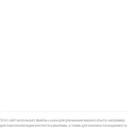
+7 (495) 739-8-12
Круглосуточно
Этот сайт использует файлы cookie для улучшения вашего опыта, например,
для персонализации контента и рекламы, а также для анализа посещаемости
8 (800) 100-33-300