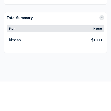
Электросталь
1
Total Summary
район Косино
1
Имя
Итого
Итого
$ 0.00
район Некрасовка
1