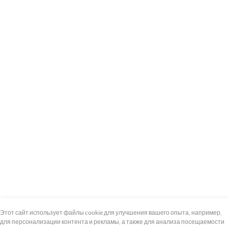
+7 (495) 739-8-12
Круглосуточно
Этот сайт использует файлы cookie для улучшения вашего опыта, например,
для персонализации контента и рекламы, а также для анализа посещаемости
8 (800) 100-33-300