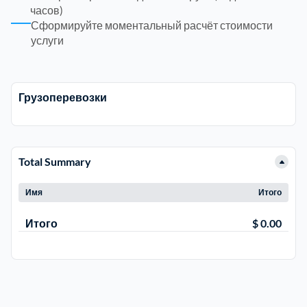
часов)
Сформируйте моментальный расчёт стоимости
Электросталь
1
услуги
район Косино
1
Грузоперевозки
район Некрасовка
1
Total Summary
Имя
Итого
Итого
$ 0.00