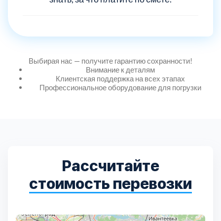
Дмитровский
7
Долгопрудный
2
Домодедовский
7
Выбирая нас — получите гарантию сохранности!
Внимание к деталям
Клиентская поддержка на всех этапах
Дубна
1
Профессиональное оборудование для погрузки
Егорьевский
3
Зеленоградский
1
Рассчитайте
Истринский
11
стоимость перевозки
Каширский
2