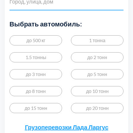
Луховицкий
2
Телефон*
НАО
1
Луховицы
Выбрать автомобиль:
1
САО
17
E-mail
Люберецкий
10
до 500 кг
1 тонна
СВАО
19
Митино
1
1.5 тонны
до 2 тонн
СЗАО
8
Можайский
3
до 3 тонн
до 5 тонн
Я подтверждаю ознакомление и даю
Согласие
на обработку
моих персональных данных в порядке и на условиях, указанных
ЦАО
11
в
Политике обработки персональных данных
Москва
3
до 8 тонн
до 10 тонн
Alternative:
ЮАО
17
Мытищинский
3
до 15 тонн
до 20 тонн
ЮВАО
13
Наро-Фоминский
9
Грузоперевозки Лада Ларгус