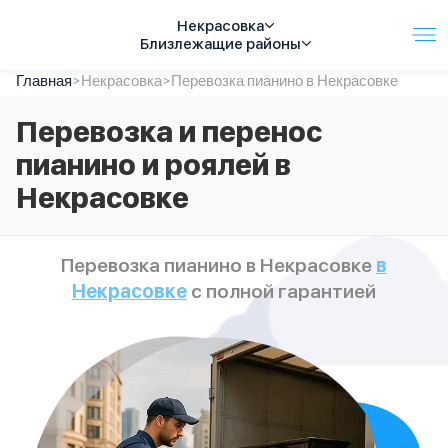
Некрасовка
Близлежащие районы
Главная
Услуги
>
Некрасовка
>
Перевозка пианино в Некрасовке
Автопарк
Перевозка и перенос
Тарифы
пианино и роялей в
Акции
О компании
Некрасовке
Отзывы
Контакты
Спецтехника
Перевозка пианино в Некрасовке
в
Цены
Некрасовке
с полной гарантией
FAQ