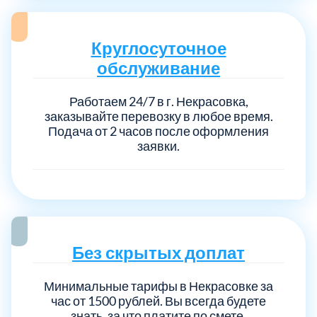
Выберите город:
Круглосуточное
обслуживание
Работаем 24/7 в г. Некрасовка,
заказывайте перевозку в любое время.
Подача от 2 часов после оформления
заявки.
Балашиха
5
Богородский
7
Волоколамский
3
Без скрытых доплат
Воскресенский
7
Минимальные тарифы в Некрасовке за
час от 1500 рублей. Вы всегда будете
знать, за что платите по смете.