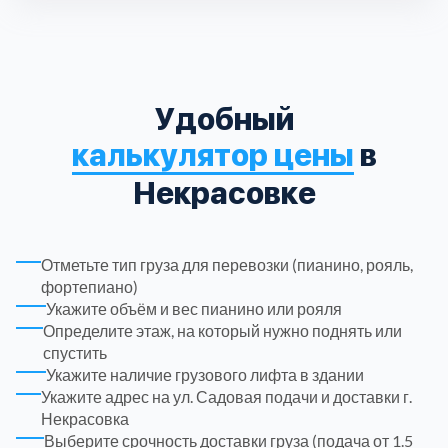
Троицкий административный округ
15
Химки
6
Удобный
калькулятор цены
в
Черноголовка
1
Некрасовке
Чеховский
5
Отметьте тип груза для перевозки (пианино, рояль,
Шатурский
7
фортепиано)
Укажите объём и вес пианино или рояля
Шаховской
1
Определите этаж, на который нужно поднять или
спустить
Укажите наличие грузового лифта в здании
Щелковский
6
Укажите адрес на ул. Садовая подачи и доставки г.
Некрасовка
Выберите срочность доставки груза (подача от 1.5
Щербинка
1