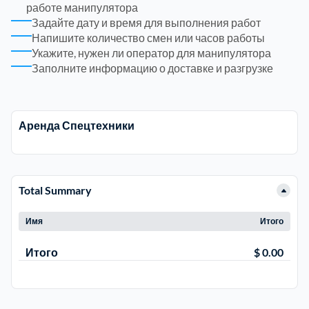
работе манипулятора
Задайте дату и время для выполнения работ
Электросталь
1
Напишите количество смен или часов работы
Укажите, нужен ли оператор для манипулятора
Заполните информацию о доставке и разгрузке
район Косино
1
район Некрасовка
1
Аренда Спецтехники
Total Summary
Имя
Итого
Итого
$ 0.00