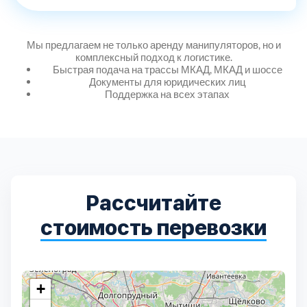
Дмитровский
7
Долгопрудный
2
Мы предлагаем не только аренду манипуляторов, но и
комплексный подход к логистике.
Быстрая подача на трассы МКАД, МКАД и шоссе
Домодедовский
7
Документы для юридических лиц
Поддержка на всех этапах
Дубна
1
Егорьевский
3
Рассчитайте
Зеленоградский
1
стоимость перевозки
Истринский
11
Каширский
2
+