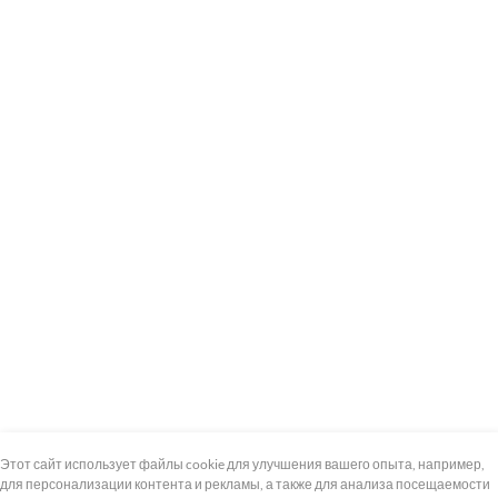
+7 (495) 739-8-12
Круглосуточно
Этот сайт использует файлы cookie для улучшения вашего опыта, например,
для персонализации контента и рекламы, а также для анализа посещаемости
8 (800) 100-33-300