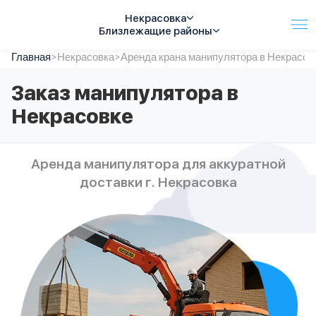
Некрасовка
Близлежащие районы
Главная
Услуги
>
Некрасовка
>
Аренда крана манипулятора в Некрасов
Автопарк
Заказ манипулятора в
Тарифы
Некрасовке
Акции
О компании
Отзывы
Аренда манипулятора для аккуратной
Контакты
доставки г. Некрасовка
Спецтехника
Цены
FAQ