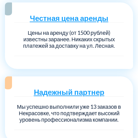
Честная цена аренды
Выберите город:
Цены на аренду (от 1500 рублей)
известны заранее. Никаких скрытых
платежей за доставку на ул. Лесная.
Балашиха
5
Богородский
7
Надежный партнер
Волоколамский
3
Мы успешно выполнили уже 13 заказов в
Некрасовке, что подтверждает высокий
уровень профессионализма компании.
Воскресенский
7