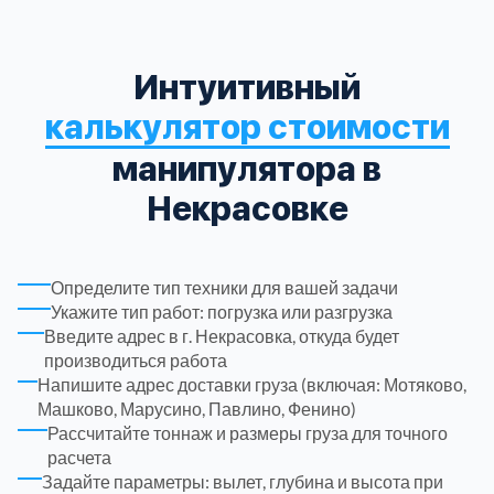
Троицкий административный округ
15
Интуитивный
Химки
6
калькулятор стоимости
манипулятора в
Черноголовка
1
Некрасовке
Чеховский
5
Определите тип техники для вашей задачи
Шатурский
7
Укажите тип работ: погрузка или разгрузка
Введите адрес в г. Некрасовка, откуда будет
производиться работа
Шаховской
1
Напишите адрес доставки груза (включая: Мотяково,
Машково, Марусино, Павлино, Фенино)
Щелковский
6
Рассчитайте тоннаж и размеры груза для точного
расчета
Задайте параметры: вылет, глубина и высота при
Щербинка
1