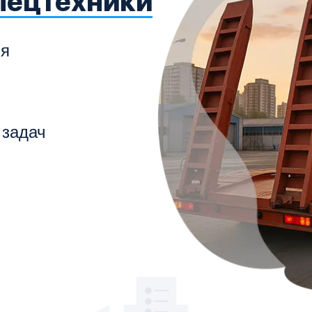
пецтехники
ля
 задач