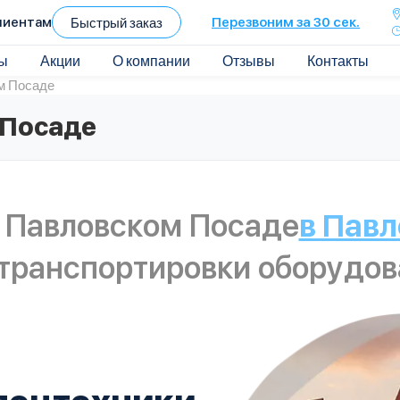
лиентам
Быстрый заказ
Перезвоним за 30 сек.
ы
Акции
О компании
Отзывы
Контакты
м Посаде
 Посаде
в Павловском Посаде
в Пав
 транспортировки оборудов