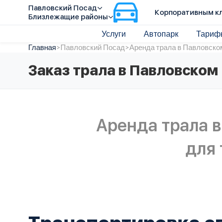
Павловский Посад
Корпоративным к
Близлежащие районы
Услуги
Автопарк
Тариф
Главная
>
Павловский Посад
>
Аренда трала в Павловско
Заказ трала в Павловском
Аренда трала 
для