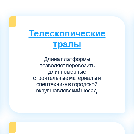
Серпуховский
Сол
1
6
Талдомский
Тро
5
6
Телескопические
Черноголовка
Чех
6
1
тралы
Шаховской
Щел
7
1
Длина платформы
позволяет перевозить
Электросталь
рай
1
1
длинномерные
строительные материалы и
спецтехнику в городской
1
округ Павловский Посад.