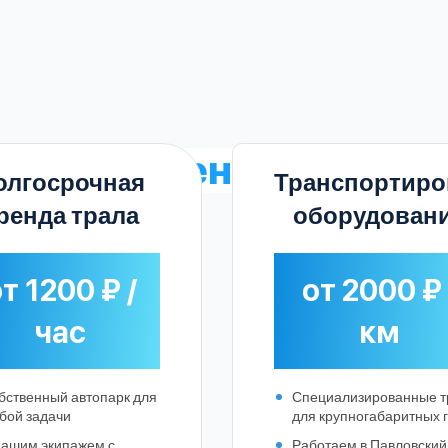
ьные
расценки на арен
олгосрочная
Транспортиро
ренда трала
оборудован
т 1200 ₽ /
от 2000 ₽ 
час
км
бственный автопарк для
Специализированные 
Выберите город:
бой задачи
для крупногабаритных 
нашим экипажем с
Работаем в Павловский