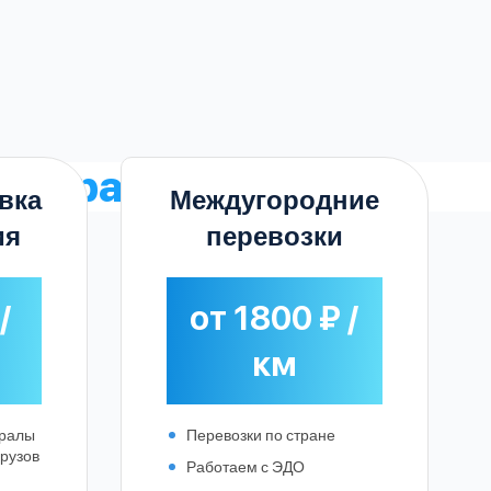
ду трала
вка
Междугородние
ия
перевозки
/
от 1800 ₽ /
км
тралы
Перевозки по стране
грузов
Работаем с ЭДО