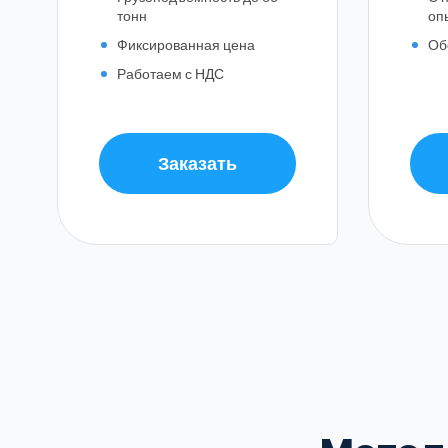
тонн
оп
Фиксированная цена
Об
Работаем с НДС
Балашиха
Заказать
Воскресенский
Домодедовский
В
Зеленоградский
Клинский
Красногорский