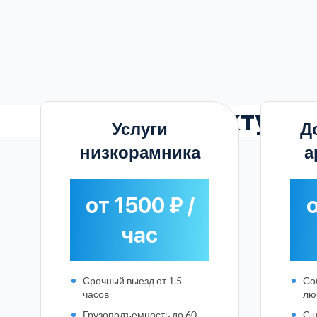
Актуал
Услуги
Д
низкорамника
а
от 1500 ₽ /
о
час
Срочный выезд от 1.5
Со
часов
лю
Грузоподъемность до 60
С 