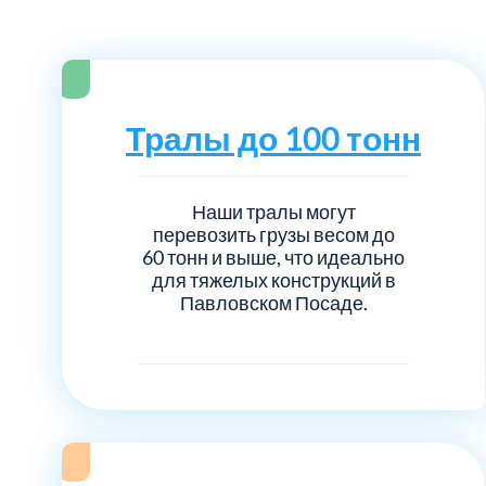
Серебрянно-прудский
Ступинский
Химки
Тралы до 100 тонн
Шатурский
Наши тралы могут
перевозить грузы весом до
Щербинка
60 тонн и выше, что идеально
для тяжелых конструкций в
Павловском Посаде.
район Некрасовка