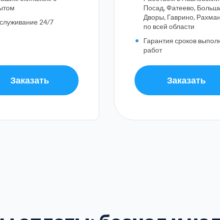
ытом
Посад, Фатеево, Больш
Дворы, Гаврино, Рахма
служивание 24/7
по всей области
Гарантия сроков выпол
работ
Богородский
Вол
5
7
Заказать
Заказать
Дмитровский
Дол
7
7
Дубна
Его
7
1
ыберите район Москв
Истринский
Каш
1
11
Оставьте заявку!
Коломенский
Кор
3
4
Не можете определиться какую услугу выбрать?
Ленинский
Лоб
4
6