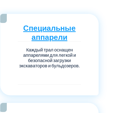
нечногорский
6
ицкий административный округ
15
Специальные
овский
5
аппарели
ковский
6
Каждый трал оснащен
аппарелями для легкой и
он Косино
1
безопасной загрузки
экскаваторов и бульдозеров.