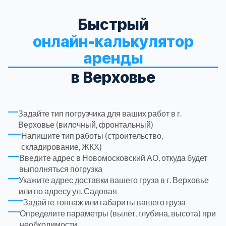
Быстрый
Троицкий административный округ
15
онлайн-калькулятор
Химки
6
аренды
в Верховье
Черноголовка
1
Чеховский
5
Задайте тип погрузчика для ваших работ в г.
Верховье (вилочный, фронтальный)
Напишите тип работы (строительство,
Шатурский
7
складирование, ЖКХ)
Введите адрес в Новомосковский АО, откуда будет
Шаховской
1
выполняться погрузка
Укажите адрес доставки вашего груза в г. Верховье
или по адресу ул. Садовая
Щелковский
6
Задайте тоннаж или габариты вашего груза
Определите параметры (вылет, глубина, высота) при
Щербинка
1
необходимости