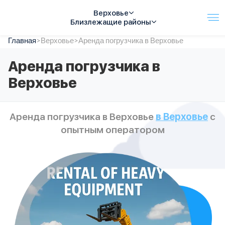
Верховье
Близлежащие районы
Главная
Услуги
>
Верховье
>
Аренда погрузчика в Верховье
Автопарк
Аренда погрузчика в
Тарифы
Верховье
Акции
О компании
Отзывы
Аренда погрузчика в Верховье
в Верховье
с
Контакты
опытным оператором
Спецтехника
Цены
FAQ