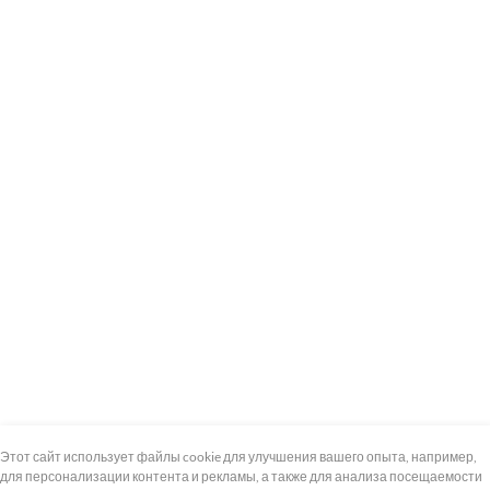
+7 (495) 739-8-12
Круглосуточно
Этот сайт использует файлы cookie для улучшения вашего опыта, например,
для персонализации контента и рекламы, а также для анализа посещаемости
8 (800) 100-33-300