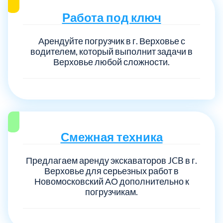
Работа под ключ
Выберите город:
Арендуйте погрузчик в г. Верховье с
водителем, который выполнит задачи в
Верховье любой сложности.
Балашиха
5
Смежная техника
Богородский
7
Предлагаем аренду экскаваторов JCB в г.
Волоколамский
3
Верховье для серьезных работ в
Новомосковский АО дополнительно к
погрузчикам.
Воскресенский
7