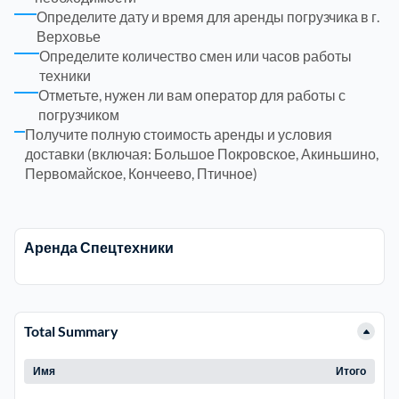
Определите дату и время для аренды погрузчика в г.
Верховье
Электросталь
1
Определите количество смен или часов работы
техники
Отметьте, нужен ли вам оператор для работы с
район Косино
1
погрузчиком
Получите полную стоимость аренды и условия
район Некрасовка
1
доставки (включая: Большое Покровское, Акиньшино,
Первомайское, Кончеево, Птичное)
Аренда Спецтехники
Total Summary
Имя
Итого