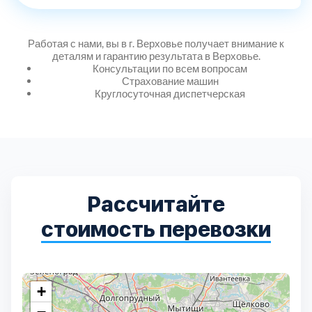
Дмитровский
7
Долгопрудный
2
Работая с нами, вы в г. Верховье получает внимание к
деталям и гарантию результата в Верховье.
Консультации по всем вопросам
Страхование машин
Домодедовский
7
Круглосуточная диспетчерская
Дубна
1
Егорьевский
3
Рассчитайте
Зеленоградский
1
стоимость перевозки
Истринский
11
Каширский
2
+