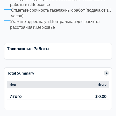
работы в г. Верховье
Отметьте срочность такелажных работ (подача от 1.5
Электросталь
1
часов)
Укажите адрес на ул. Центральная для расчёта
расстояния г. Верховье
район Косино
1
район Некрасовка
1
Такелажные Работы
Total Summary
Имя
Итого
Итого
$ 0.00