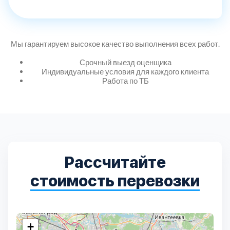
Дмитровский
7
Долгопрудный
2
Мы гарантируем высокое качество выполнения всех работ.
Домодедовский
7
Срочный выезд оценщика
Индивидуальные условия для каждого клиента
Работа по ТБ
Дубна
1
Егорьевский
3
Зеленоградский
1
Рассчитайте
стоимость перевозки
Истринский
11
Каширский
2
+