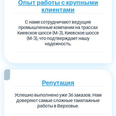
Опыт работы с крупными
клиентами
Выберите город:
С нами сотрудничают ведущие
промышленные компании на трассах
Киевское шоссе (М-3), Киевское шоссе
(М-3), что подтверждает нашу
надежность.
Балашиха
5
Богородский
7
Репутация
Волоколамский
3
Успешно выполнено уже 36 заказов. Нам
доверяют самые сложные такелажные
Воскресенский
7
работы в Верховье.