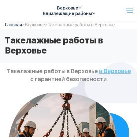
Верховье
Близлежащие районы
Главная
Услуги
>
Верховье
>
Такелажные работы в Верховье
Автопарк
Такелажные работы в
Тарифы
Верховье
Акции
О компании
Отзывы
Такелажные работы в Верховье
в Верховье
Контакты
с гарантией безопасности
Спецтехника
Цены
FAQ