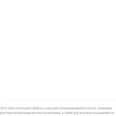
+7 (495) 739-8-12
Круглосуточно
Этот сайт использует файлы cookie для улучшения вашего опыта, например,
для персонализации контента и рекламы, а также для анализа посещаемости
8 (800) 100-33-300