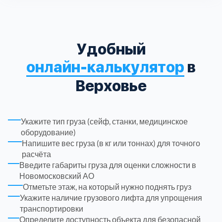
Троицкий административный округ
15
Удобный
Химки
6
онлайн-калькулятор
в
Черноголовка
1
Верховье
Чеховский
5
Укажите тип груза (сейф, станки, медицинское
оборудование)
Шатурский
7
Напишите вес груза (в кг или тоннах) для точного
расчёта
Шаховской
1
Введите габариты груза для оценки сложности в
Новомосковский АО
Отметьте этаж, на который нужно поднять груз
Щелковский
6
Укажите наличие грузового лифта для упрощения
транспортировки
Щербинка
Определите доступность объекта для безопасной
1