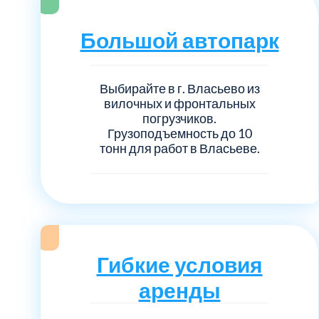
Серебрянно-прудский
Большой автопарк
Ступинский
Химки
Выбирайте в г. Власьево из
вилочных и фронтальных
погрузчиков.
Шатурский
Грузоподъемность до 10
тонн для работ в Власьеве.
Щербинка
район Некрасовка
Гибкие условия
аренды