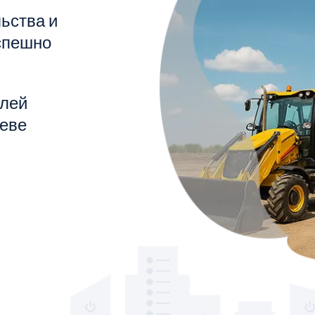
ьства и
успешно
блей
ьеве