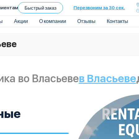
лиентам
Быстрый заказ
Перезвоним за 30 сек.
ы
Акции
О компании
Отзывы
Контакты
ьеве
ика во Власьеве
в Власьеве
ные