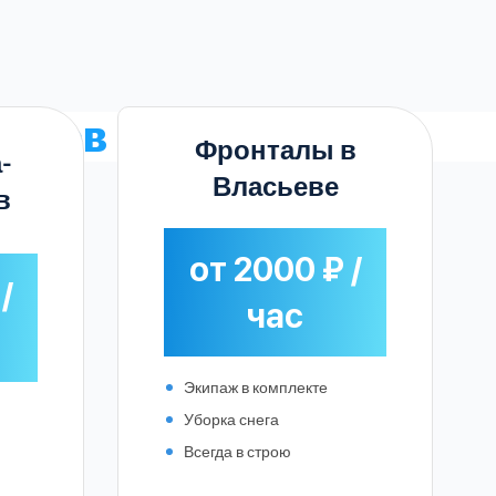
чиков
в Власьеве
Фронталы в
-
Власьеве
в
от 2000 ₽ /
/
час
Экипаж в комплекте
Уборка снега
Всегда в строю