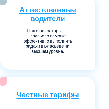
нечногорский
6
Аттестованные
ицкий административный округ
15
водители
овский
5
Наши операторы в г.
Власьево помогут
эффективно выполнить
ковский
6
задачи в Власьеве на
высшем уровне.
он Косино
1
Честные тарифы