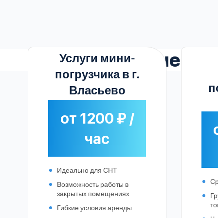
Актуальные
сто
Услуги мини-
погрузчика в г.
п
Власьево
от 1200 ₽ /
час
Идеально для СНТ
Ср
Возможность работы в
закрытых помещениях
Гр
то
Гибкие условия аренды