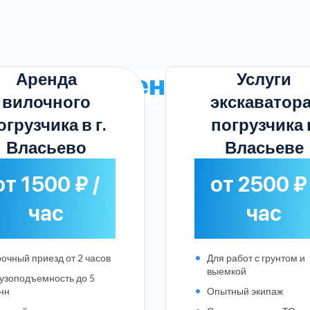
Аренда
Услуги
имость аренду погруз
вилочного
экскаватора
огрузчика в г.
погрузчика 
Власьево
Власьеве
от 1500 ₽ /
от 2500 ₽ 
час
час
очный приезд от 2 часов
Для работ с грунтом и
выемкой
узоподъемность до 5
Выберите город:
нн
Опытный экипаж