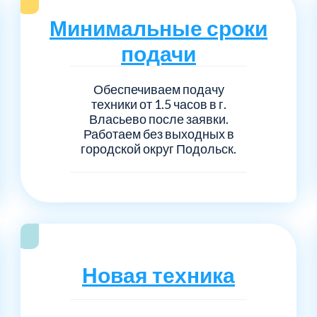
Серпуховский
Сол
1
6
Минимальные сроки
Талдомский
Тро
5
6
подачи
Черноголовка
Чех
6
1
Обеспечиваем подачу
техники от 1.5 часов в г.
Власьево после заявки.
Шаховской
Щел
7
1
Работаем без выходных в
городской округ Подольск.
Электросталь
рай
1
1
1
Новая техника