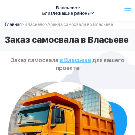
Власьево
Близлежащие районы
Главная
Услуги
>
Власьево
>
Аренда самосвала во Власьеве
Автопарк
Заказ самосвала в Власьеве
Тарифы
Акции
О компании
Заказ самосвала
в Власьеве
для вашего
Отзывы
проекта
Контакты
Спецтехника
Цены
FAQ