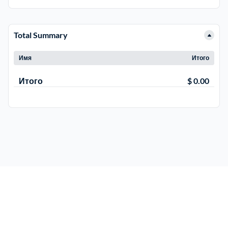
ЮЗАО
14
Новомосковский АО
18
Total Summary
Одинцовский
17
Имя
Итого
Орехово-Зуевский
7
Итого
$ 0.00
Павлово-Посадский
3
Подольский
3
Пушкинский
12
Раменский
15
Реутов
1