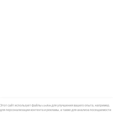
+7 (495) 739-8-12
Круглосуточно
Этот сайт использует файлы cookie для улучшения вашего опыта, например,
для персонализации контента и рекламы, а также для анализа посещаемости
8 (800) 100-33-300