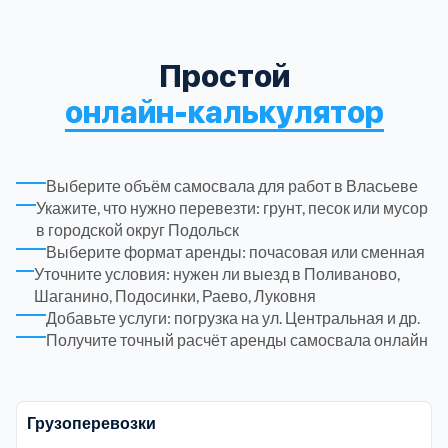
Луховицкий
2
Телефон*
НАО
1
Простой
Луховицы
1
онлайн-калькулятор
САО
17
E-mail
Люберецкий
10
СВАО
19
Выберите объём самосвала для работ в Власьеве
Митино
1
Укажите, что нужно перевезти: грунт, песок или мусор
СЗАО
8
в городской округ Подольск
Можайский
3
Выберите формат аренды: почасовая или сменная
Я подтверждаю ознакомление и даю
Согласие
на обработку
Уточните условия: нужен ли выезд в Поливаново,
моих персональных данных в порядке и на условиях, указанных
ЦАО
11
Шаганино, Подосинки, Раево, Луковня
в
Политике обработки персональных данных
Москва
3
Добавьте услуги: погрузка на ул. Центральная и др.
Alternative:
ЮАО
Получите точный расчёт аренды самосвала онлайн
17
Мытищинский
3
ЮВАО
13
Наро-Фоминский
9
Грузоперевозки