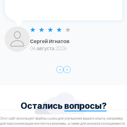
Сергей Игнатов
06 августа 2026
Остались
вопросы?
+7 (495) 739-8-12
Круглосуточно
Этот сайт использует файлы cookie для улучшения вашего опыта, например,
Хотите уточнить детали или готовы оставить
для персонализации контента и рекламы, а также для анализа посещаемости
8 (800) 100-33-300
заявку на грузоперевозку?
Укажите номер