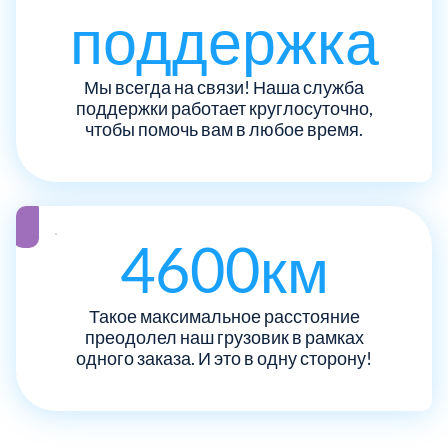
поддержка
Рузский
4
Мы всегда на связи! Наша служба
Сергиево-Посадский
9
поддержки работает круглосуточно,
чтобы помочь вам в любое время.
Серебрянно-Прудский
1
Серебрянно-прудский
1
4600км
Серпуховский
6
Такое максимальное расстояние
Солнечногорский
6
преодолел наш грузовик в рамках
одного заказа. И это в одну сторону!
Ступинский
5
Талдомский
6