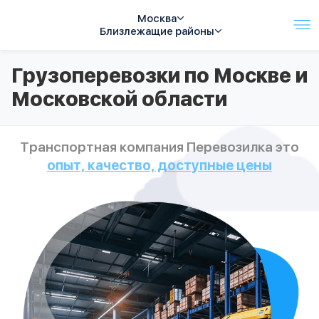
Москва
Близлежащие районы
Услуги
Грузоперевозки по Москве и
Автопарк
Московской области
Тарифы
Акции
О компании
Транспортная компания Перевозилка это
Отзывы
опыт, качество, доступные цены
Контакты
Спецтехника
Цены
FAQ