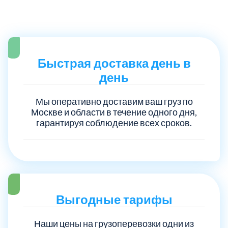
Троицкий административный округ
15
Химки
6
Быстрая доставка день в
день
Черноголовка
1
Мы оперативно доставим ваш груз по
Чеховский
5
Москве и области в течение одного дня,
гарантируя соблюдение всех сроков.
Шатурский
7
Шаховской
1
Щелковский
Выгодные тарифы
6
Наши цены на грузоперевозки одни из
Щербинка
1