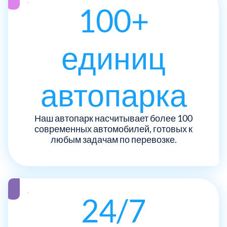
ЮЗАО
14
100+
Новомосковский АО
18
Одинцовский
17
единиц
Орехово-Зуевский
7
автопарка
Павлово-Посадский
3
Наш автопарк насчитывает более 100
современных автомобилей, готовых к
Подольский
3
любым задачам по перевозке.
Пушкинский
12
Раменский
15
24/7
Реутов
1