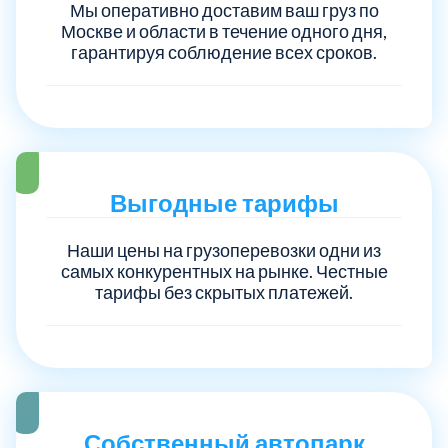
Мы оперативно доставим ваш груз по
Москве и области в течение одного дня,
Троицкий административный округ
15
гарантируя соблюдение всех сроков.
Химки
6
Черноголовка
1
Выгодные тарифы
Чеховский
5
Наши цены на грузоперевозки одни из
самых конкурентных на рынке. Честные
Шатурский
7
тарифы без скрытых платежей.
Шаховской
1
Щелковский
6
Собственный автопарк
Щербинка
1