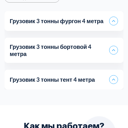
Грузовик 3 тонны фургон 4 метра
Грузовик 3 тонны бортовой 4
метра
Грузовик 3 тонны тент 4 метра
Самосвал 5 тонн
Грузоперевозки Лада Ларгус
Цена за 1 км
35 руб.
Длина кузова
4
Как мы работаем?
Пятитонник бортовой
Fiat Doblo