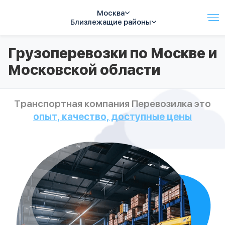
Москва
Близлежащие районы
Услуги
Грузоперевозки по Москве и
Автопарк
Московской области
Тарифы
Акции
О компании
Транспортная компания Перевозилка это
Отзывы
опыт, качество, доступные цены
Контакты
Спецтехника
Цены
FAQ