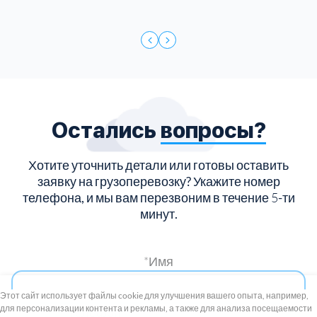
Остались
вопросы?
Хотите уточнить детали или готовы оставить
заявку на грузоперевозку?
Укажите номер
телефона, и мы вам перезвоним в течение
5
-ти
минут.
*Имя
+7 (495) 739-8-12
Круглосуточно
Этот сайт использует файлы cookie для улучшения вашего опыта, например,
для персонализации контента и рекламы, а также для анализа посещаемости
8 (800) 100-33-300
*Телефон