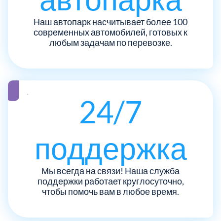
ЮЗАО
14
Новомосковский АО
18
Наш автопарк насчитывает более 100
современных автомобилей, готовых к
Одинцовский
любым задачам по перевозке.
17
Орехово-Зуевский
7
Павлово-Посадский
24/7
3
Подольский
3
поддержка
Пушкинский
12
Мы всегда на связи! Наша служба
поддержки работает круглосуточно,
Раменский
15
чтобы помочь вам в любое время.
Реутов
1