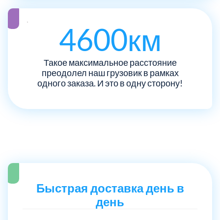
Рузский
4
4600км
Сергиево-Посадский
9
Такое максимальное расстояние
преодолел наш грузовик в рамках
Серебрянно-Прудский
1
одного заказа. И это в одну сторону!
Серебрянно-прудский
1
Серпуховский
6
Солнечногорский
6
Ступинский
Быстрая доставка день в
5
день
Талдомский
6