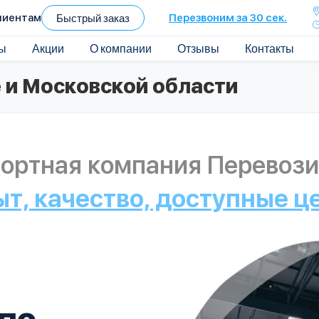
лиентам
Быстрый заказ
Перезвоним за 30 сек.
ы
Акции
О компании
Отзывы
Контакты
 и Московской области
ортная компания Перевози
ыт, качество, доступные ц
по