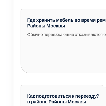
Серебрянно-прудский
Ступинский
Где хранить мебель во время рем
Районы Москвы
Химки
Обычно переезжающие отказываются от 
Шатурский
Щербинка
район Некрасовка
Как подготовиться к переезду?
в районе Районы Москвы