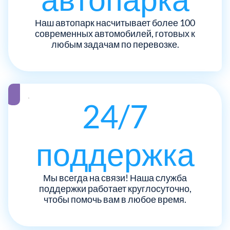
ЮЗАО
14
Новомосковский АО
18
Наш автопарк насчитывает более 100
современных автомобилей, готовых к
Одинцовский
любым задачам по перевозке.
17
Орехово-Зуевский
7
Павлово-Посадский
24/7
3
Подольский
3
поддержка
Пушкинский
12
Мы всегда на связи! Наша служба
поддержки работает круглосуточно,
Раменский
15
чтобы помочь вам в любое время.
Реутов
1