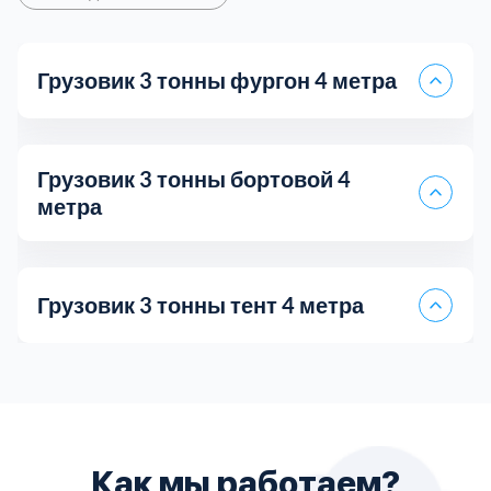
Грузовик 3 тонны фургон 4 метра
Грузовик 3 тонны бортовой 4
метра
Грузовик 3 тонны тент 4 метра
Самосвал 5 тонн
Грузоперевозки Лада Ларгус
Цена за 1 км
35 руб.
Длина кузова
4
Как мы работаем?
Пятитонник бортовой
Fiat Doblo