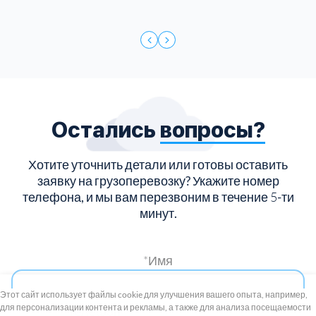
Остались
вопросы?
Хотите уточнить детали или готовы оставить
заявку на грузоперевозку?
Укажите номер
телефона, и мы вам перезвоним в течение
5
-ти
минут.
*Имя
+7 (495) 739-8-12
Круглосуточно
Этот сайт использует файлы cookie для улучшения вашего опыта, например,
для персонализации контента и рекламы, а также для анализа посещаемости
8 (800) 100-33-300
*Телефон