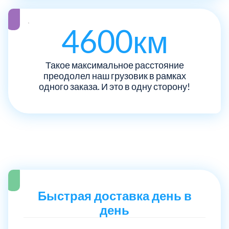
Рузский
4
4600км
Сергиево-Посадский
9
Такое максимальное расстояние
преодолел наш грузовик в рамках
Серебрянно-Прудский
1
одного заказа. И это в одну сторону!
Серебрянно-прудский
1
Серпуховский
6
Солнечногорский
6
Ступинский
Быстрая доставка день в
5
день
Талдомский
6