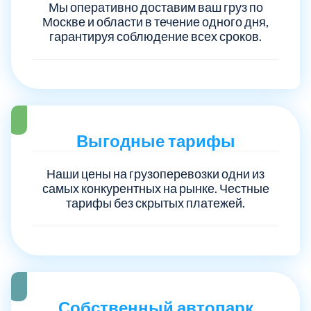
Мы оперативно доставим ваш груз по
Москве и области в течение одного дня,
Троицкий административный округ
15
гарантируя соблюдение всех сроков.
Химки
6
Черноголовка
1
Выгодные тарифы
Чеховский
5
Наши цены на грузоперевозки одни из
самых конкурентных на рынке. Честные
Шатурский
7
тарифы без скрытых платежей.
Шаховской
1
Щелковский
6
Собственный автопарк
Щербинка
1