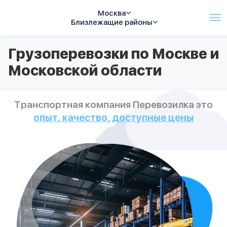
Москва
Близлежащие районы
Услуги
Грузоперевозки по Москве и
Автопарк
Московской области
Тарифы
Акции
О компании
Транспортная компания Перевозилка это
Отзывы
опыт, качество, доступные цены
Контакты
Спецтехника
Цены
FAQ