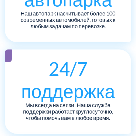
ЮЗАО
14
Новомосковский АО
18
Наш автопарк насчитывает более 100
современных автомобилей, готовых к
Одинцовский
любым задачам по перевозке.
17
Орехово-Зуевский
7
Павлово-Посадский
24/7
3
Подольский
3
поддержка
Пушкинский
12
Мы всегда на связи! Наша служба
поддержки работает круглосуточно,
Раменский
15
чтобы помочь вам в любое время.
Реутов
1