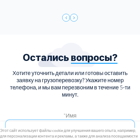
Остались
вопросы?
Хотите уточнить детали или готовы оставить
заявку на грузоперевозку?
Укажите номер
телефона, и мы вам перезвоним в течение
5
-ти
минут.
*Имя
+7 (495) 739-8-12
Круглосуточно
Этот сайт использует файлы cookie для улучшения вашего опыта, например,
для персонализации контента и рекламы, а также для анализа посещаемости
8 (800) 100-33-300
*Телефон