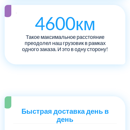
Рузский
4
4600км
Сергиево-Посадский
9
Такое максимальное расстояние
преодолел наш грузовик в рамках
Серебрянно-Прудский
1
одного заказа. И это в одну сторону!
Серебрянно-прудский
1
Серпуховский
6
Солнечногорский
6
Ступинский
Быстрая доставка день в
5
день
Талдомский
6