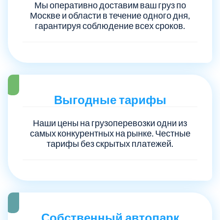
Мы оперативно доставим ваш груз по
Москве и области в течение одного дня,
Троицкий административный округ
15
гарантируя соблюдение всех сроков.
Химки
6
Черноголовка
1
Выгодные тарифы
Чеховский
5
Наши цены на грузоперевозки одни из
самых конкурентных на рынке. Честные
Шатурский
7
тарифы без скрытых платежей.
Шаховской
1
Щелковский
6
Собственный автопарк
Щербинка
1