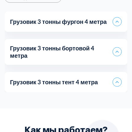
Грузовик 3 тонны фургон 4 метра
Грузовик 3 тонны бортовой 4
метра
Грузовик 3 тонны тент 4 метра
Самосвал 5 тонн
Грузоперевозки Лада Ларгус
Цена за 1 км
35 руб.
Длина кузова
4
Как мы работаем?
Пятитонник бортовой
Fiat Doblo