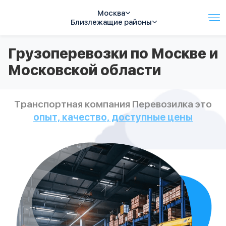
Москва
Близлежащие районы
Услуги
Грузоперевозки по Москве и
Автопарк
Московской области
Тарифы
Акции
О компании
Транспортная компания Перевозилка это
Отзывы
опыт, качество, доступные цены
Контакты
Спецтехника
Цены
FAQ