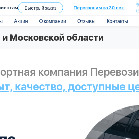
лиентам
Быстрый заказ
Перезвоним за 30 сек.
ы
Акции
О компании
Отзывы
Контакты
 и Московской области
ортная компания Перевози
ыт, качество, доступные ц
по