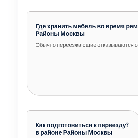
Серебрянно-прудский
Ступинский
Где хранить мебель во время рем
Районы Москвы
Химки
Обычно переезжающие отказываются от 
Шатурский
Щербинка
район Некрасовка
Как подготовиться к переезду?
в районе Районы Москвы