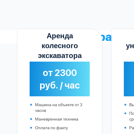
Честные
расце
Аренда
колесного
у
экскаватора
от 2300
руб. / час
Машина на объекте от 3
Вы
часов
По
Маневренная техника
ср
Оплата по факту
Ра