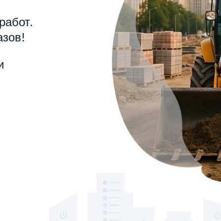
работ.
азов!
и