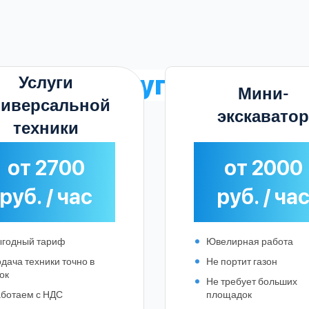
нки на услуги экскава
Услуги
Мини-
ниверсальной
экскаватор
техники
от 2700
от 2000
руб. / час
руб. / ча
годный тариф
Ювелирная работа
дача техники точно в
Не портит газон
ок
Не требует больших
Выберите город:
ботаем с НДС
площадок