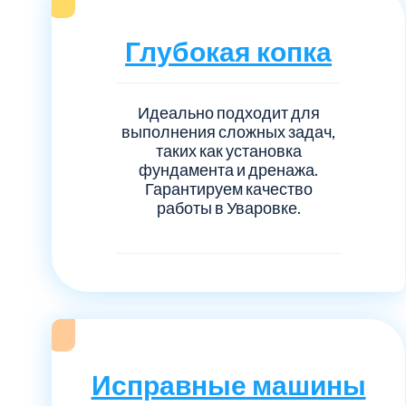
Серебрянно-прудский
Глубокая копка
Ступинский
Химки
Идеально подходит для
выполнения сложных задач,
таких как установка
Шатурский
фундамента и дренажа.
Гарантируем качество
работы в Уваровке.
Щербинка
район Некрасовка
Исправные машины