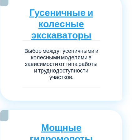
нечногорский
6
Гусеничные и
ицкий административный округ
15
колесные
экскаваторы
овский
5
Выбор между гусеничными и
ковский
6
колесными моделями в
зависимости от типа работы
и труднодоступности
он Косино
1
участков.
Мощные
гидромолоты