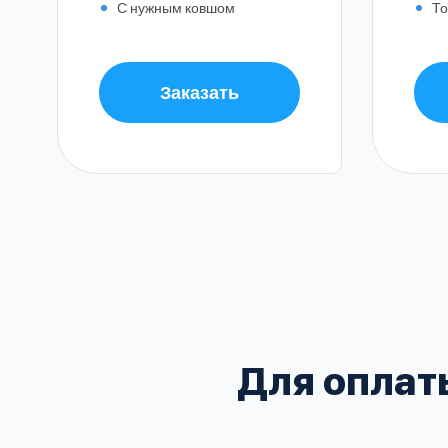
С нужным ковшом
То
Заказать
Балашиха
Воскресенский
Домодедовский
В
Зеленоградский
Для оплат
Клинский
Красногорский