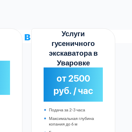
Услуги
тора в Уваровке
гусеничного
экскаватора в
Уваровке
от 2500
с
руб. / час
Подача за 2-3 часа
Максимальная глубина
копания до 6 м