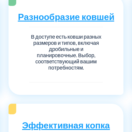
Серпуховский
Сол
1
6
Разнообразие ковшей
Талдомский
Тро
5
6
Черноголовка
Чех
6
1
В доступе есть ковши разных
размеров и типов, включая
дробильные и
Шаховской
Щел
7
1
планировочные. Выбор,
соответствующий вашим
потребностям.
Электросталь
рай
1
1
1
Эффективная копка