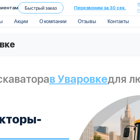
лиентам
Быстрый заказ
Перезвоним за 30 сек.
ы
Акции
О компании
Отзывы
Контакты
овке
скаватора
в Уваровке
для л
кторы-