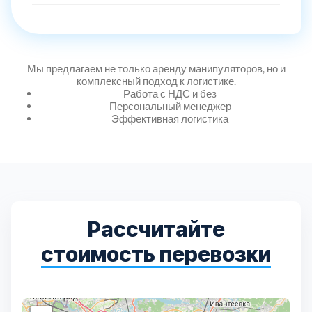
Дмитровский
7
Долгопрудный
2
Мы предлагаем не только аренду манипуляторов, но и
комплексный подход к логистике.
Домодедовский
7
Работа с НДС и без
Персональный менеджер
Эффективная логистика
Дубна
1
Егорьевский
3
Зеленоградский
1
Рассчитайте
Истринский
11
стоимость перевозки
Каширский
2