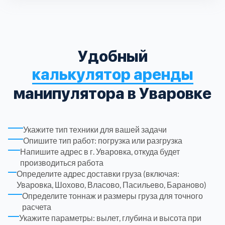
Троицкий административный округ
15
Химки
6
Удобный
калькулятор аренды
Черноголовка
1
манипулятора в Уваровке
Чеховский
5
Укажите тип техники для вашей задачи
Шатурский
7
Опишите тип работ: погрузка или разгрузка
Напишите адрес в г. Уваровка, откуда будет
производиться работа
Шаховской
1
Определите адрес доставки груза (включая:
Уваровка, Шохово, Власово, Пасильево, Бараново)
Щелковский
6
Определите тоннаж и размеры груза для точного
расчета
Укажите параметры: вылет, глубина и высота при
Щербинка
1