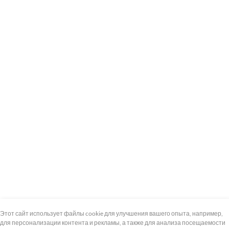
+7 (495) 739-8-12
Круглосуточно
Этот сайт использует файлы cookie для улучшения вашего опыта, например,
для персонализации контента и рекламы, а также для анализа посещаемости
8 (800) 100-33-300