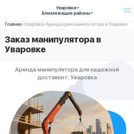
Уваровка
Близлежащие районы
Главная
Услуги
>
Уваровка
>
Аренда крана манипулятора в Уваровке
Автопарк
Заказ манипулятора в
Тарифы
Уваровке
Акции
О компании
Отзывы
Аренда манипулятора для надежной
Контакты
доставки г. Уваровка
Спецтехника
Цены
FAQ