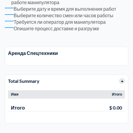
работе манипулятора
Выберите дату и время для выполнения работ
Электросталь
Выберите количество смен или часов работы
1
Требуется ли оператор для манипулятора
Опишите процесс доставке и разгрузке
район Косино
1
район Некрасовка
1
Аренда Спецтехники
Total Summary
Имя
Итого
Итого
$ 0.00