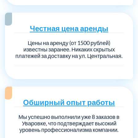
Выберите город:
Честная цена аренды
Цены на аренду (от 1500 рублей)
известны заранее. Никаких скрытых
платежей за доставку на ул. Центральная.
Балашиха
5
Богородский
7
Обширный опыт работы
Волоколамский
3
Мы успешно выполнили уже 8 заказов в
Воскресенский
7
Уваровке, что подтверждает высокий
уровень профессионализма компании.