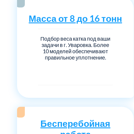
Серебрянно-прудский
Масса от 8 до 16 тонн
Ступинский
Химки
Подбор веса катка под ваши
задачи в г. Уваровка. Более
10 моделей обеспечивают
Шатурский
правильное уплотнение.
Щербинка
район Некрасовка
Бесперебойная
работа