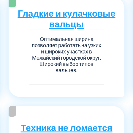
Серпуховский
Сол
1
6
Гладкие и кулачковые
Талдомский
Тро
5
6
вальцы
Черноголовка
Чех
6
1
Оптимальная ширина
позволяет работать на узких
и широких участках в
Шаховской
Щел
7
1
Можайский городской округ.
Широкий выбор типов
Электросталь
рай
1
1
вальцев.
1
Техника не ломается