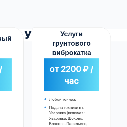
а
в г. Уваровка
Услуги
вый
грунтового
виброкатка
/
от 2200 ₽ /
час
Любой тоннаж
Подача техники в г.
Уваровка (включая:
Уваровка, Шохово,
Власово, Пасильево,