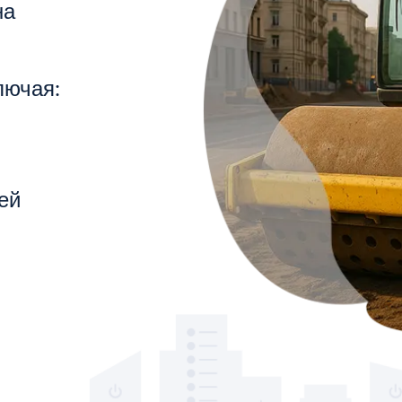
на
лючая:
ей