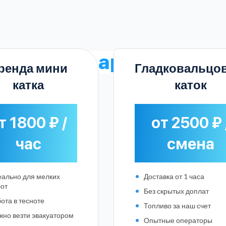
стоимость аренду катк
ренда мини
Гладковальцо
катка
каток
т 1800 ₽ /
от 2500 ₽ 
час
смена
ально для мелких
Доставка от 1 часа
от
Без скрытых доплат
ота в тесноте
Топливо за наш счет
Выберите город:
но везти эвакуатором
Опытные операторы