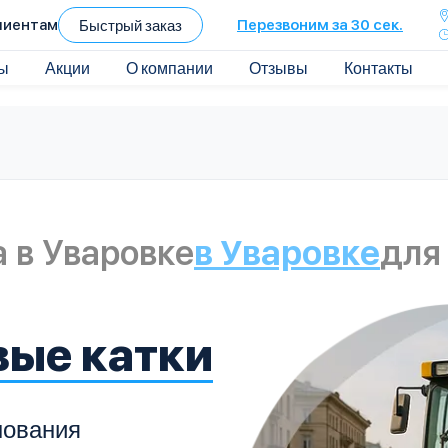
лиентам
Быстрый заказ
Перезвоним за 30 сек.
ы
Акции
О компании
Отзывы
Контакты
 в Уваровке
в Уваровке
для
вые катки
нования