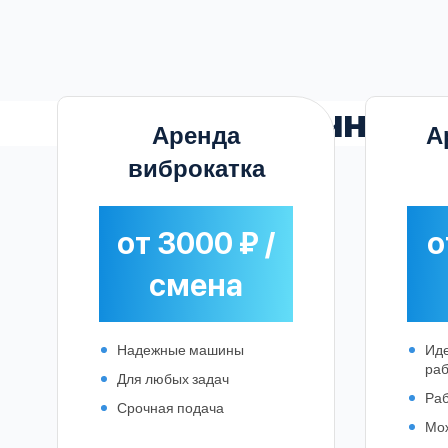
Прозрачные
Аренда
А
виброкатка
от 3000 ₽ /
о
смена
Надежные машины
Иде
раб
Для любых задач
Раб
Срочная подача
Мож