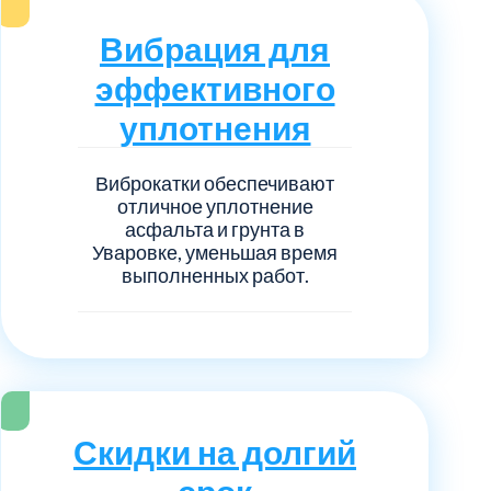
нечногорский
6
Вибрация для
ицкий административный округ
15
эффективного
уплотнения
овский
5
Виброкатки обеспечивают
ковский
6
отличное уплотнение
асфальта и грунта в
Уваровке, уменьшая время
он Косино
1
выполненных работ.
Скидки на долгий
срок