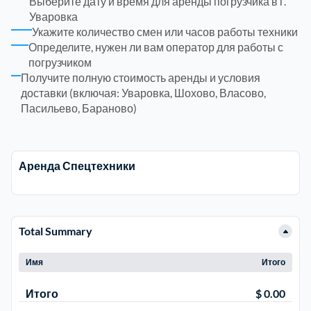
Выберите дату и время для аренды погрузчика в г.
Уваровка
Укажите количество смен или часов работы техники
Электросталь
1
Определите, нужен ли вам оператор для работы с
погрузчиком
район Косино
1
Получите полную стоимость аренды и условия
доставки (включая: Уваровка, Шохово, Власово,
Пасильево, Бараново)
район Некрасовка
1
Аренда Спецтехники
Total Summary
Имя
Итого
Итого
$ 0.00