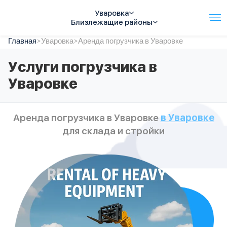
Уваровка
Близлежащие районы
Главная
Услуги
>
Уваровка
>
Аренда погрузчика в Уваровке
Автопарк
Услуги погрузчика в
Тарифы
Уваровке
Акции
О компании
Отзывы
Аренда погрузчика в Уваровке
в Уваровке
Контакты
для склада и стройки
Спецтехника
Цены
FAQ