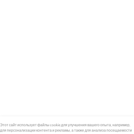
+7 (495) 739-8-12
Круглосуточно
Этот сайт использует файлы cookie для улучшения вашего опыта, например,
для персонализации контента и рекламы, а также для анализа посещаемости
8 (800) 100-33-300