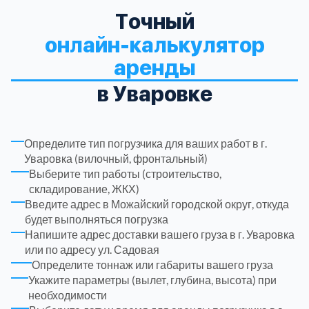
Точный
Троицкий административный округ
15
онлайн-калькулятор
аренды
Химки
6
в Уваровке
Черноголовка
1
Определите тип погрузчика для ваших работ в г.
Чеховский
5
Уваровка (вилочный, фронтальный)
Выберите тип работы (строительство,
Шатурский
7
складирование, ЖКХ)
Введите адрес в Можайский городской округ, откуда
будет выполняться погрузка
Шаховской
1
Напишите адрес доставки вашего груза в г. Уваровка
или по адресу ул. Садовая
Определите тоннаж или габариты вашего груза
Щелковский
6
Укажите параметры (вылет, глубина, высота) при
необходимости
Щербинка
1