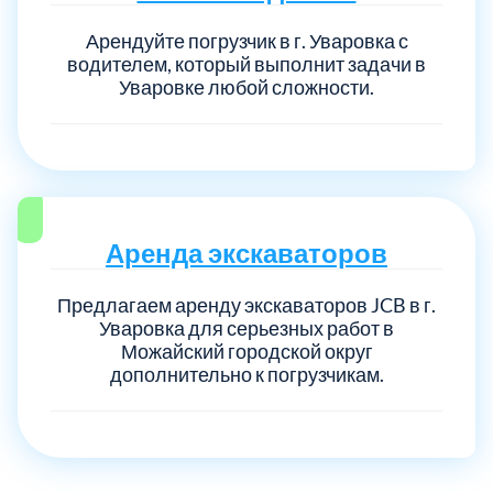
Арендуйте погрузчик в г. Уваровка с
водителем, который выполнит задачи в
Выберите город:
Уваровке любой сложности.
Балашиха
Аренда экскаваторов
5
Предлагаем аренду экскаваторов JCB в г.
Богородский
7
Уваровка для серьезных работ в
Можайский городской округ
Волоколамский
дополнительно к погрузчикам.
3
Воскресенский
7