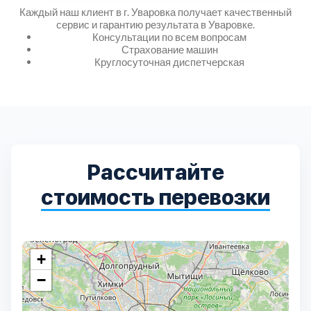
Дмитровский
7
Каждый наш клиент в г. Уваровка получает качественный
сервис и гарантию результата в Уваровке.
Консультации по всем вопросам
Долгопрудный
2
Страхование машин
Круглосуточная диспетчерская
Домодедовский
7
Дубна
1
Егорьевский
3
Рассчитайте
стоимость перевозки
Зеленоградский
1
Истринский
11
+
−
Каширский
2