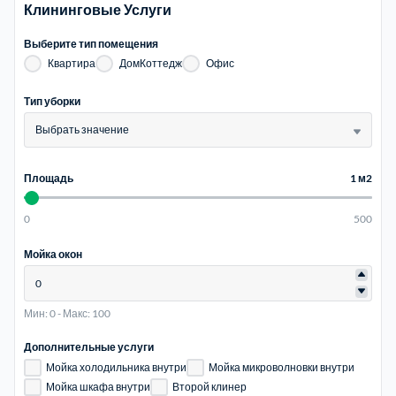
Клининговые Услуги
Электросталь
Выберите тип помещения
1
Квартира
ДомКоттедж
Офис
район Косино
1
Тип уборки
Выбрать значение
район Некрасовка
1
Площадь
1 м2
0
500
Мойка окон
Мин: 0
-
Макс: 100
Дополнительные услуги
Мойка холодильника внутри
Мойка микроволновки внутри
Мойка шкафа внутри
Второй клинер