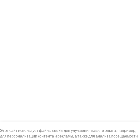
+7 (495) 739-8-12
Круглосуточно
Этот сайт использует файлы cookie для улучшения вашего опыта, например,
для персонализации контента и рекламы, а также для анализа посещаемости
8 (800) 100-33-300