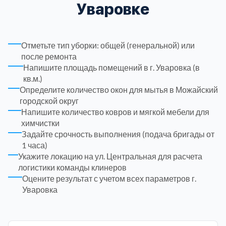
Уваровке
Троицкий административный округ
15
Отметьте тип уборки: общей (генеральной) или
Химки
6
после ремонта
Напишите площадь помещений в г. Уваровка (в
кв.м.)
Черноголовка
1
Определите количество окон для мытья в Можайский
городской округ
Чеховский
5
Напишите количество ковров и мягкой мебели для
химчистки
Задайте срочность выполнения (подача бригады от
Шатурский
7
1 часа)
Укажите локацию на ул. Центральная для расчета
Шаховской
1
логистики команды клинеров
Оцените результат с учетом всех параметров г.
Уваровка
Щелковский
6
Щербинка
1