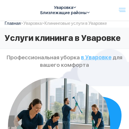
Уваровка
Близлежащие районы
Главная
Услуги
>
Уваровка
>
Клининговые услуги в Уваровке
Автопарк
Услуги клининга в Уваровке
Тарифы
Акции
О компании
Профессиональная уборка
в Уваровке
для
Отзывы
вашего комфорта
Контакты
Спецтехника
Цены
FAQ