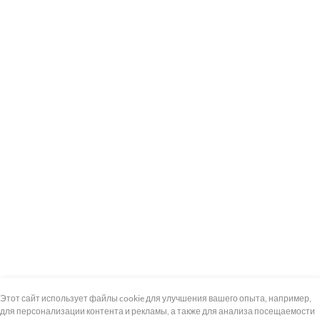
+7 (495) 739-8-12
Круглосуточно
Этот сайт использует файлы cookie для улучшения вашего опыта, например,
для персонализации контента и рекламы, а также для анализа посещаемости
8 (800) 100-33-300