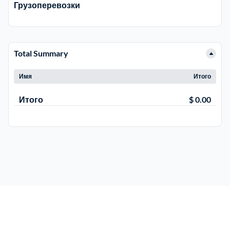
Грузоперевозки
Троицкий административный округ
15
Химки
6
Total Summary
Имя
Итого
Черноголовка
1
Итого
$ 0.00
Чеховский
5
Шатурский
7
Шаховской
1
Щелковский
6
Щербинка
1