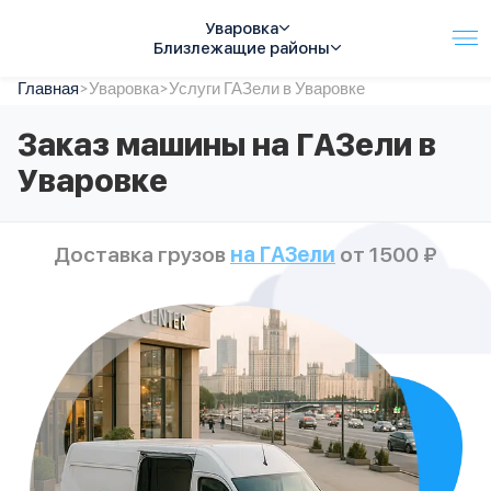
Уваровка
Близлежащие районы
Главная
Услуги
>
Уваровка
>
Услуги ГАЗели в Уваровке
Автопарк
Заказ машины на ГАЗели в
Тарифы
Уваровке
Акции
О компании
Отзывы
Доставка грузов
на ГАЗели
от 1500 ₽
Контакты
Спецтехника
Цены
FAQ