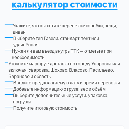
калькулятор стоимости
Рузский
4
Укажите, что вы хотите перевезти: коробки, вещи,
Сергиево-Посадский
9
диван
Выберите тип Газели: стандарт, тент или
Серебрянно-Прудский
1
удлинённая
Нужен ли вам въезд внутрь ТТК — отметьте при
необходимости
Серебрянно-прудский
1
Уточните маршрут: доставка по городу Уваровка или
включая: Уваровка, Шохово, Власово, Пасильево,
Серпуховский
Бараново и область
6
Введите предполагаемую дату и время перевозки
Добавьте информацию о грузе: вес и объём
Солнечногорский
6
Выберите дополнительные услуги: упаковка,
погрузка
Получите итоговую стоимость
Ступинский
5
Талдомский
6