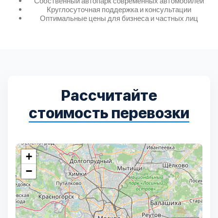
Собственный автопарк современных автомобилей
Круглосуточная поддержка и консультации
Оптимальные цены для бизнеса и частных лиц
Выберите город:
Рассчитайте
Балашиха
стоимость перевозки
5
Богородский
7
+
Волоколамский
3
−
Воскресенский
7