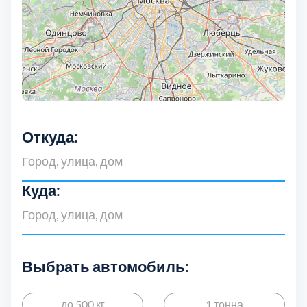
Дмитровский
7
Долгопрудный
2
Домодедовский
7
Дубна
1
Откуда:
Егорьевский
3
Куда:
Зеленоградский
1
Истринский
11
Выбрать автомобиль:
Каширский
2
до 500 кг
1 тонна