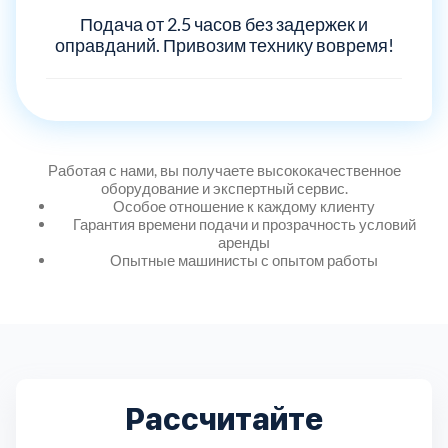
Дмитровский
7
Подача от 2.5 часов без задержек и
оправданий. Привозим технику вовремя!
Долгопрудный
2
Домодедовский
7
Работая с нами, вы получаете высококачественное
Дубна
1
оборудование и экспертный сервис.
Особое отношение к каждому клиенту
Гарантия времени подачи и прозрачность условий
Егорьевский
3
аренды
Опытные машинисты с опытом работы
Зеленоградский
1
Истринский
11
Каширский
2
Рассчитайте