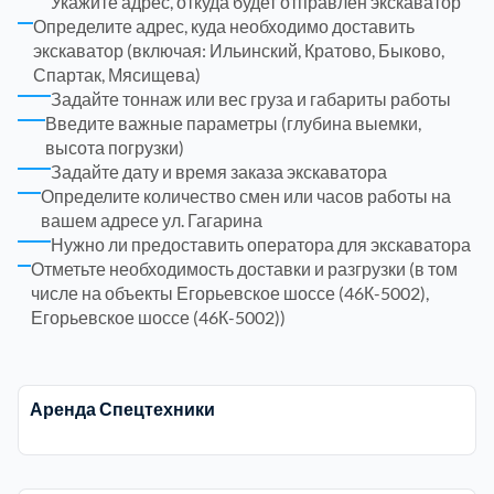
Укажите адрес, откуда будет отправлен экскаватор
Определите адрес, куда необходимо доставить
экскаватор (включая: Ильинский, Кратово, Быково,
Электросталь
1
Спартак, Мясищева)
Задайте тоннаж или вес груза и габариты работы
район Косино
1
Введите важные параметры (глубина выемки,
высота погрузки)
Задайте дату и время заказа экскаватора
район Некрасовка
1
Определите количество смен или часов работы на
вашем адресе ул. Гагарина
Нужно ли предоставить оператора для экскаватора
Отметьте необходимость доставки и разгрузки (в том
числе на объекты Егорьевское шоссе (46К-5002),
Егорьевское шоссе (46К-5002))
Аренда Спецтехники