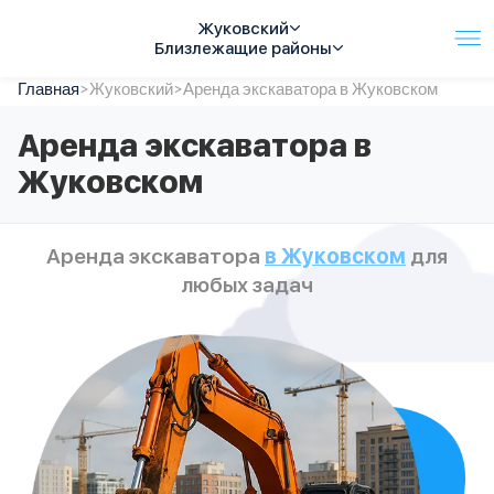
Жуковский
Близлежащие районы
Главная
Услуги
>
Жуковский
>
Аренда экскаватора в Жуковском
Автопарк
Аренда экскаватора в
Тарифы
Жуковском
Акции
О компании
Отзывы
Аренда экскаватора
в Жуковском
для
Контакты
любых задач
Спецтехника
Цены
FAQ