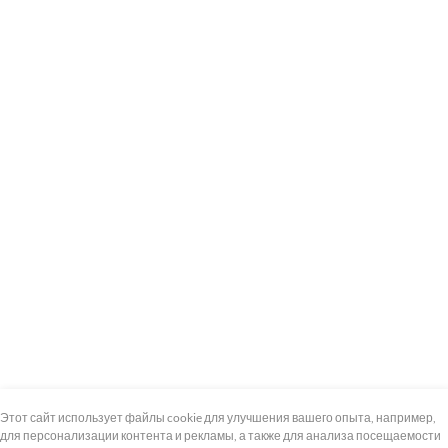
+7 (495) 739-8-12
Круглосуточно
Этот сайт использует файлы cookie для улучшения вашего опыта, например,
для персонализации контента и рекламы, а также для анализа посещаемости
8 (800) 100-33-300