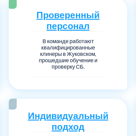
Серпуховский
Сол
1
6
Проверенный
Талдомский
Тро
5
6
персонал
Черноголовка
Чех
6
1
В команде работают
квалифицированные
Шаховской
Щел
7
1
клинеры в Жуковском,
прошедшие обучение и
проверку СБ.
Электросталь
рай
1
1
1
Индивидуальный
подход