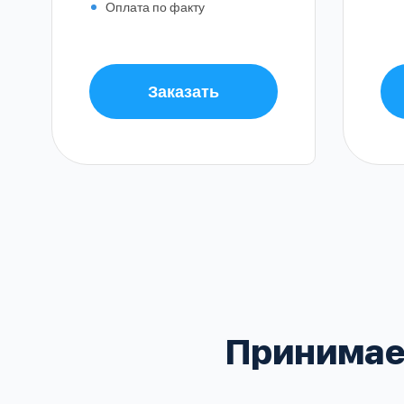
Оплата по факту
Заказать
Балашиха
Воскресенский
Домодедовский
В
Зеленоградский
Принимае
Клинский
Красногорский