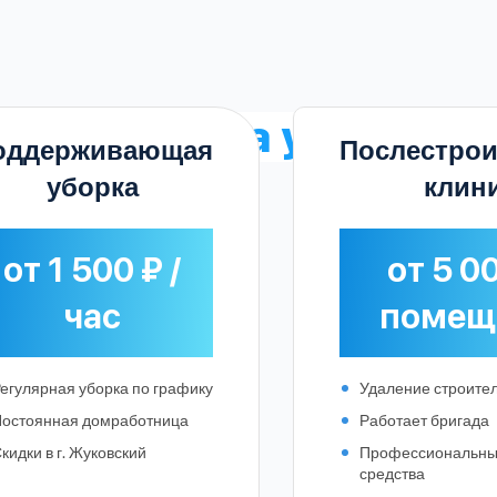
е
расценки на уборку
в 
оддерживающая
Послестро
уборка
клин
от 1 500 ₽ /
от 5 00
час
помещ
егулярная уборка по графику
Удаление строите
остоянная домработница
Работает бригада
кидки в г. Жуковский
Профессиональн
Выберите город:
средства