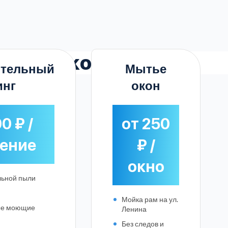
Жуковском
ительный
Мытье
инг
окон
0 ₽ /
от 250
ение
₽ /
окно
льной пыли
Мойка рам на ул.
ые моющие
Ленина
Без следов и