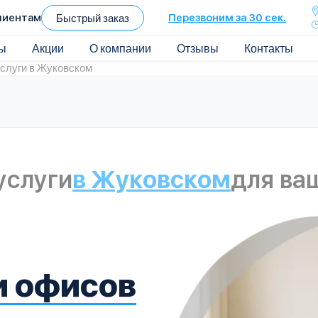
лиентам
Быстрый заказ
Перезвоним за 30 сек.
ы
Акции
О компании
Отзывы
Контакты
слуги в Жуковском
услуги
в Жуковском
для ва
и офисов