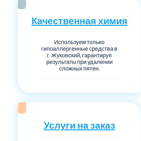
Серебрянно-прудский
Качественная химия
Ступинский
Химки
Используем только
гипоаллергенные средства в
Шатурский
г. Жуковский, гарантируя
результаты при удалении
сложных пятен.
Щербинка
район Некрасовка
Услуги на заказ