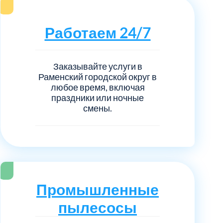
нечногорский
6
Работаем 24/7
ицкий административный округ
15
овский
5
Заказывайте услуги в
Раменский городской округ в
ковский
любое время, включая
6
праздники или ночные
смены.
он Косино
1
Промышленные
пылесосы