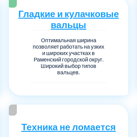
Серпуховский
Сол
1
6
Гладкие и кулачковые
Талдомский
Тро
5
6
вальцы
Черноголовка
Чех
6
1
Оптимальная ширина
позволяет работать на узких
и широких участках в
Шаховской
Щел
7
1
Раменский городской округ.
Широкий выбор типов
Электросталь
рай
1
1
вальцев.
1
Техника не ломается