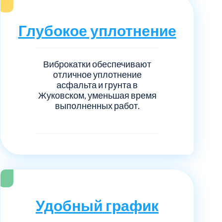
нечногорский
6
Глубокое уплотнение
ицкий административный округ
15
овский
5
Виброкатки обеспечивают
отличное уплотнение
асфальта и грунта в
ковский
6
Жуковском, уменьшая время
выполненных работ.
он Косино
1
Удобный график