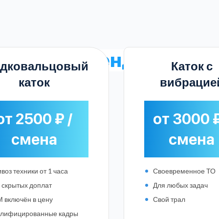
оимость аренду катка
в
адковальцовый
Каток с
каток
вибрацие
от 2500 ₽ /
от 3000 ₽
смена
смена
воз техники от 1 часа
Своевременное ТО
 скрытых доплат
Для любых задач
 включён в цену
Свой трал
Выберите город:
алифицированные кадры