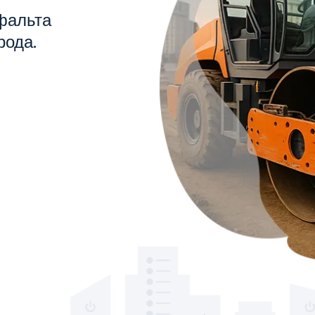
фальта
рода.