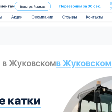
лиентам
Быстрый заказ
Перезвоним за 30 сек.
ы
Акции
О компании
Отзывы
Контакты
м
а в Жуковском
в Жуковском
е катки