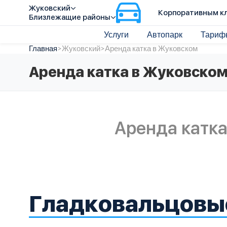
Жуковский
Корпоративным к
Близлежащие районы
Услуги
Автопарк
Тариф
Главная
>
Жуковский
>
Аренда катка в Жуковском
Аренда катка в Жуковско
Аренда катк
Гладковальцовы