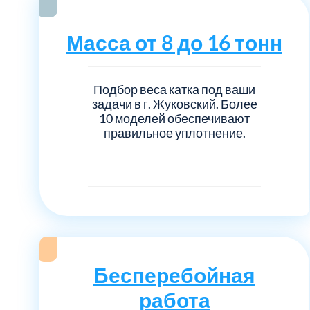
Серебрянно-прудский
Масса от 8 до 16 тонн
Ступинский
Химки
Подбор веса катка под ваши
задачи в г. Жуковский. Более
10 моделей обеспечивают
Шатурский
правильное уплотнение.
Щербинка
район Некрасовка
Бесперебойная
работа