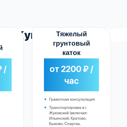
 г. Жуковский
Тяжелый
грунтовый
й
каток
 /
от 2200 ₽ /
час
Грамотная консультация
Транспортировка в г.
Жуковский (включая:
Ильинский, Кратово,
Быково, Спартак,