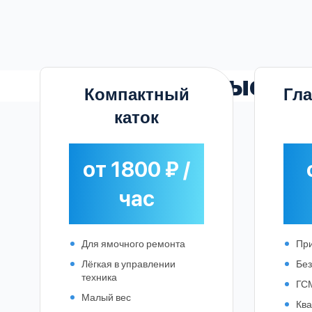
Выгодные
ст
Компактный
Гл
каток
от 1800 ₽ /
час
Для ямочного ремонта
При
Лёгкая в управлении
Без
техника
ГСМ
Малый вес
Кв